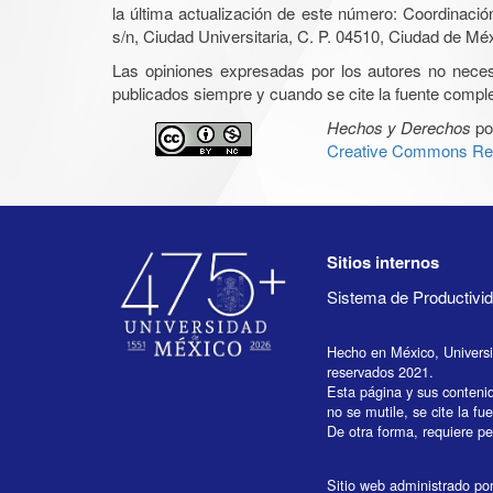
la última actualización de este número: Coordinaci
s/n, Ciudad Universitaria, C. P. 04510, Ciudad de Mé
Las opiniones expresadas por los autores no necesar
publicados siempre y cuando se cite la fuente complet
Hechos y Derechos
po
Creative Commons Rec
Sitios internos
Sistema de Productiv
Hecho en México, Univers
reservados 2021.
Esta página y sus conteni
no se mutile, se cite la fu
De otra forma, requiere per
Sitio web administrado por 