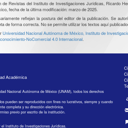
ón de Revistas del Instituto de Investigaciones Jurídicas, Ricardo 
xico, fecha de la última modificación: marzo de 2025.
iamente reflejan la postura del editor de la publicación. Se autoriz
a de forma correcta. No se permite utilizar los textos aquí publicad
r
Universidad Nacional Autónoma de México, Instituto de Investigaci
onocimiento-NoComercial 4.0 Internacional
.
Ci
Ci
idad Académica
C
Te
idad Nacional Autónoma de México (UNAM), todos los derechos
dos pueden ser reproducidos con fines no lucrativos, siempre y cuando
ente completa y su dirección electrónica.
miso previo por escrito de la institución.
el Instituto de Investigaciones Jurídicas.