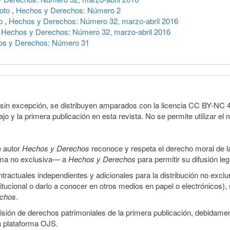
voto
,
Hechos y Derechos: Número 2
co
,
Hechos y Derechos: Número 32, marzo-abril 2016
,
Hechos y Derechos: Número 32, marzo-abril 2016
s y Derechos: Número 31
sin excepción, se distribuyen amparados con la licencia CC BY-NC 4.0 
o y la primera publicación en esta revista. No se permite utilizar el 
e autor
Hechos y Derechos
reconoce y respeta el derecho moral de las
orma no exclusiva— a
Hechos y Derechos
para permitir su difusión le
ractuales independientes y adicionales para la distribución no exclus
stitucional o darlo a conocer en otros medios en papel o electrónicos)
echos
.
smisión de derechos patrimoniales de la primera publicación, debidamen
a plataforma OJS.