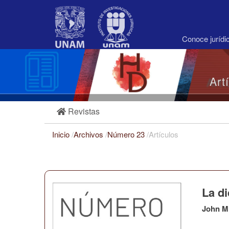
Navegación
principal
Contenido
principal
Conoce juríd
Barra
lateral
Art
Revistas
Inicio
/
Archivos
/
Número 23
/
Artículos
La d
John M