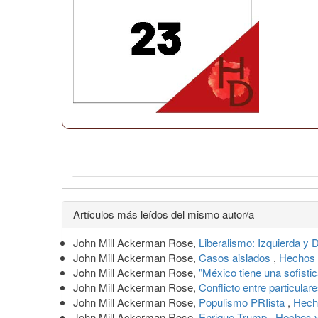
Detalles
Artículos más leídos del mismo autor/a
del
John Mill Ackerman Rose,
Liberalismo: Izquierda y
artículo
John Mill Ackerman Rose,
Casos aislados
,
Hechos 
John Mill Ackerman Rose,
"México tiene una sofistic
John Mill Ackerman Rose,
Conflicto entre particular
John Mill Ackerman Rose,
Populismo PRIista
,
Hech
John Mill Ackerman Rose,
Enrique Trump
,
Hechos y