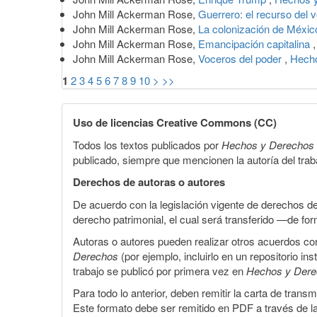
John Mill Ackerman Rose,
Guerrero: el recurso del 
John Mill Ackerman Rose,
La colonización de Méxi
John Mill Ackerman Rose,
Emancipación capitalina
John Mill Ackerman Rose,
Voceros del poder
,
Hecho
1
2
3
4
5
6
7
8
9
10
>
>>
Uso de licencias Creative Commons (CC)
Todos los textos publicados por
Hechos y Derechos
publicado, siempre que mencionen la autoría del trabaj
Derechos de autoras o autores
De acuerdo con la legislación vigente de derechos d
derecho patrimonial, el cual será transferido —de f
Autoras o autores pueden realizar otros acuerdos cont
Derechos
(por ejemplo, incluirlo en un repositorio in
trabajo se publicó por primera vez en
Hechos y Der
Para todo lo anterior, deben remitir la carta de tran
Este formato debe ser remitido en PDF a través de l