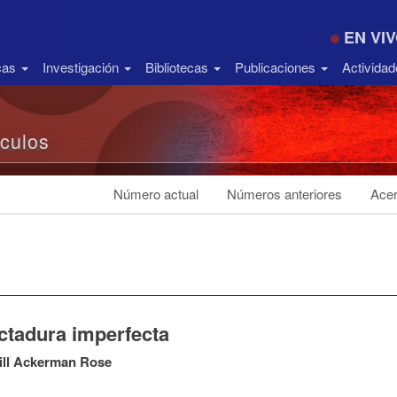
EN VI
icas
Investigación
Bibliotecas
Publicaciones
Activida
ículos
Número actual
Números anteriores
Acer
ictadura imperfecta
ill Ackerman Rose