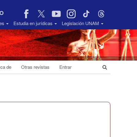
VO
des
Estudia en jurídicas
Legislación UNAM
ca de
Otras revistas
Entrar