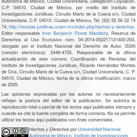
Autónoma de México, Ciudad Universitaria, Delegación Coyoacán,
C.P. 04510, Ciudad de México, por medio del Instituto de
Investigaciones Jurídicas, Circuito Mario de la Cueva s/n, Ciudad
Universitaria, C.P. 04510, Ciudad de México, Tel. (52) 55 56 22 74
74,
http://revistas.juridicas.unam.mx/index.php/hechos-y-derechos
.
Editor responsable
Imer Benjamín Flores Mendoza
. Reserva de
Derechos al Uso Exclusivo núm. 04-2014-052217121400-203,
otorgado por el Instituto Nacional del Derecho de Autor, ISSN
(versión electrónica): 2448-4725. Responsable de la última
actualización de este número: Coordinación de Revistas del
Instituto de Investigaciones Jurídicas, Ricardo Hernández Montes
de Oca, Circuito Mario de la Cueva s/n, Ciudad Universitaria, C. P.
04510, Ciudad de México, fecha de la última modificación: marzo
de 2025.
Las opiniones expresadas por los autores no necesariamente
reflejan la postura del editor de la publicación. Se autoriza la
reproducción total o parcial de los textos aquí publicados siempre y
cuando se cite la fuente completa de forma correcta. No se permite
utilizar los textos aquí publicados con fines comerciales.
Hechos y Derechos
por
Universidad Nacional
Autónoma de México, Instituto de Investigaciones