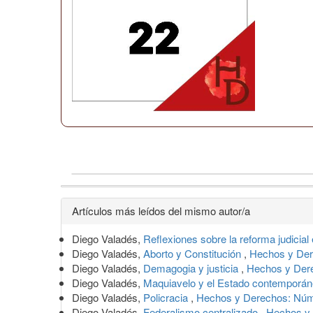
Detalles
Artículos más leídos del mismo autor/a
del
Diego Valadés,
Reflexiones sobre la reforma judicia
artículo
Diego Valadés,
Aborto y Constitución
,
Hechos y Der
Diego Valadés,
Demagogia y justicia
,
Hechos y Dere
Diego Valadés,
Maquiavelo y el Estado contemporá
Diego Valadés,
Policracia
,
Hechos y Derechos: Núm
Diego Valadés,
Federalismo centralizado
,
Hechos y