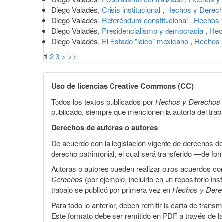
Diego Valadés,
Crisis institucional
,
Hechos y Derec
Diego Valadés,
Referéndum constitucional
,
Hechos 
Diego Valadés,
Presidencialismo y democracia
,
Hec
Diego Valadés,
El Estado "laico" mexicano
,
Hechos 
1
2
3
>
>>
Uso de licencias Creative Commons (CC)
Todos los textos publicados por
Hechos y Derechos
publicado, siempre que mencionen la autoría del trabaj
Derechos de autoras o autores
De acuerdo con la legislación vigente de derechos d
derecho patrimonial, el cual será transferido —de f
Autoras o autores pueden realizar otros acuerdos cont
Derechos
(por ejemplo, incluirlo en un repositorio in
trabajo se publicó por primera vez en
Hechos y Der
Para todo lo anterior, deben remitir la carta de tran
Este formato debe ser remitido en PDF a través de l