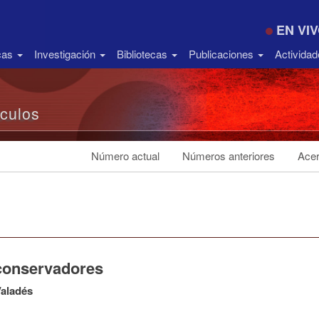
EN VI
icas
Investigación
Bibliotecas
Publicaciones
Activida
ículos
Número actual
Números anteriores
Acer
conservadores
Valadés