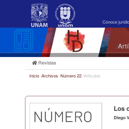
Navegación
principal
Contenido
principal
Conoce juríd
Barra
lateral
Art
Revistas
Inicio
/
Archivos
/
Número 22
/
Artículos
Los 
Diego 