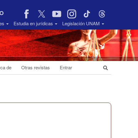
VO
des
Estudia en jurídicas
Legislación UNAM
ca de
Otras revistas
Entrar