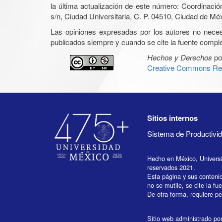
la última actualización de este número: Coordinaci
s/n, Ciudad Universitaria, C. P. 04510, Ciudad de Mé
Las opiniones expresadas por los autores no necesar
publicados siempre y cuando se cite la fuente complet
Hechos y Derechos
po
Creative Commons Rec
Sitios internos
Sistema de Productiv
Hecho en México, Univers
reservados 2021.
Esta página y sus conteni
no se mutile, se cite la fu
De otra forma, requiere per
Sitio web administrado por 