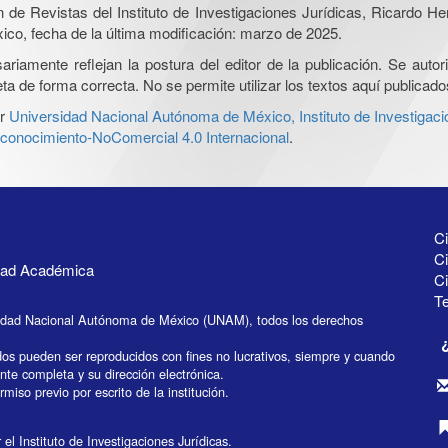
ón de Revistas del Instituto de Investigaciones Jurídicas, Ricardo 
xico, fecha de la última modificación: marzo de 2025.
iamente reflejan la postura del editor de la publicación. Se autoriz
a de forma correcta. No se permite utilizar los textos aquí publicad
r
Universidad Nacional Autónoma de México, Instituto de Investigaci
onocimiento-NoComercial 4.0 Internacional
.
Ci
Ci
idad Académica
C
Te
idad Nacional Autónoma de México (UNAM), todos los derechos
dos pueden ser reproducidos con fines no lucrativos, siempre y cuando
ente completa y su dirección electrónica.
miso previo por escrito de la institución.
el Instituto de Investigaciones Jurídicas.