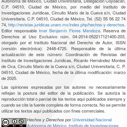
Autónoma de México, Ciudad Universitaria, Delegación Coyoacán,
C.P. 04510, Ciudad de México, por medio del Instituto de
Investigaciones Jurídicas, Circuito Mario de la Cueva s/n, Ciudad
Universitaria, C.P. 04510, Ciudad de México, Tel. (52) 55 56 22 74
74,
http://revistas.juridicas.unam.mx/index.php/hechos-y-derechos
.
Editor responsable
Imer Benjamín Flores Mendoza
. Reserva de
Derechos al Uso Exclusivo núm. 04-2014-052217121400-203,
otorgado por el Instituto Nacional del Derecho de Autor, ISSN
(versión electrónica): 2448-4725. Responsable de la última
actualización de este número: Coordinación de Revistas del
Instituto de Investigaciones Jurídicas, Ricardo Hernández Montes
de Oca, Circuito Mario de la Cueva s/n, Ciudad Universitaria, C. P.
04510, Ciudad de México, fecha de la última modificación: marzo
de 2025.
Las opiniones expresadas por los autores no necesariamente
reflejan la postura del editor de la publicación. Se autoriza la
reproducción total o parcial de los textos aquí publicados siempre y
cuando se cite la fuente completa de forma correcta. No se permite
utilizar los textos aquí publicados con fines comerciales.
Hechos y Derechos
por
Universidad Nacional
Autónoma de México, Instituto de Investigaciones