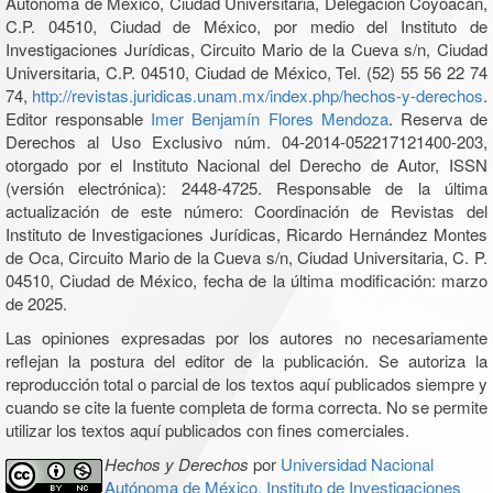
Autónoma de México, Ciudad Universitaria, Delegación Coyoacán,
C.P. 04510, Ciudad de México, por medio del Instituto de
Investigaciones Jurídicas, Circuito Mario de la Cueva s/n, Ciudad
Universitaria, C.P. 04510, Ciudad de México, Tel. (52) 55 56 22 74
74,
http://revistas.juridicas.unam.mx/index.php/hechos-y-derechos
.
Editor responsable
Imer Benjamín Flores Mendoza
. Reserva de
Derechos al Uso Exclusivo núm. 04-2014-052217121400-203,
otorgado por el Instituto Nacional del Derecho de Autor, ISSN
(versión electrónica): 2448-4725. Responsable de la última
actualización de este número: Coordinación de Revistas del
Instituto de Investigaciones Jurídicas, Ricardo Hernández Montes
de Oca, Circuito Mario de la Cueva s/n, Ciudad Universitaria, C. P.
04510, Ciudad de México, fecha de la última modificación: marzo
de 2025.
Las opiniones expresadas por los autores no necesariamente
reflejan la postura del editor de la publicación. Se autoriza la
reproducción total o parcial de los textos aquí publicados siempre y
cuando se cite la fuente completa de forma correcta. No se permite
utilizar los textos aquí publicados con fines comerciales.
Hechos y Derechos
por
Universidad Nacional
Autónoma de México, Instituto de Investigaciones