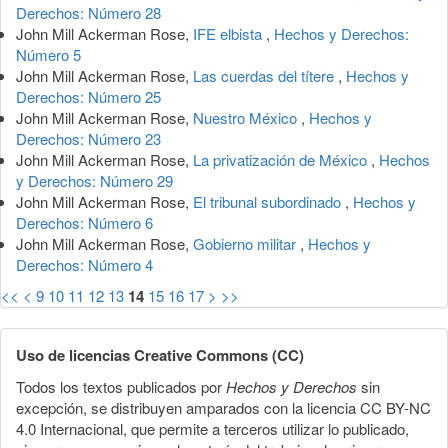
Derechos: Número 28
John Mill Ackerman Rose,
IFE elbista
,
Hechos y Derechos:
Número 5
John Mill Ackerman Rose,
Las cuerdas del títere
,
Hechos y
Derechos: Número 25
John Mill Ackerman Rose,
Nuestro México
,
Hechos y
Derechos: Número 23
John Mill Ackerman Rose,
La privatización de México
,
Hechos
y Derechos: Número 29
John Mill Ackerman Rose,
El tribunal subordinado
,
Hechos y
Derechos: Número 6
John Mill Ackerman Rose,
Gobierno militar
,
Hechos y
Derechos: Número 4
<<
<
9
10
11
12
13
14
15
16
17
>
>>
Uso de licencias Creative Commons (CC)
Todos los textos publicados por
Hechos y Derechos
sin
excepción, se distribuyen amparados con la licencia CC BY-NC
4.0 Internacional, que permite a terceros utilizar lo publicado,