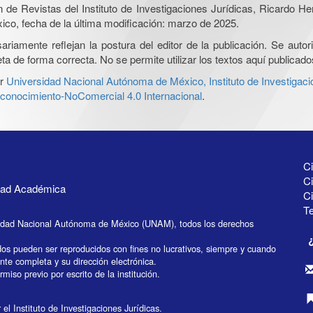
ón de Revistas del Instituto de Investigaciones Jurídicas, Ricardo 
xico, fecha de la última modificación: marzo de 2025.
iamente reflejan la postura del editor de la publicación. Se autoriz
a de forma correcta. No se permite utilizar los textos aquí publicad
r
Universidad Nacional Autónoma de México, Instituto de Investigaci
onocimiento-NoComercial 4.0 Internacional
.
Ci
Ci
idad Académica
C
Te
idad Nacional Autónoma de México (UNAM), todos los derechos
dos pueden ser reproducidos con fines no lucrativos, siempre y cuando
ente completa y su dirección electrónica.
miso previo por escrito de la institución.
el Instituto de Investigaciones Jurídicas.