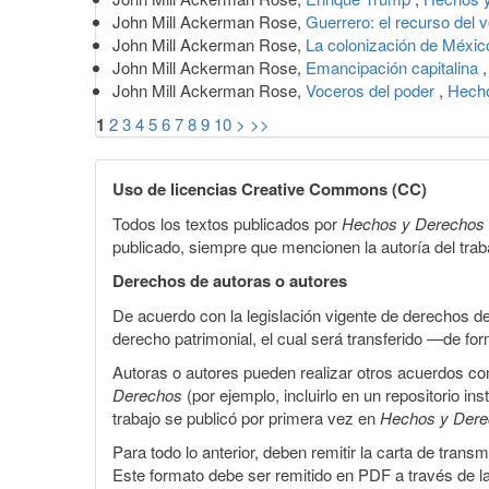
John Mill Ackerman Rose,
Guerrero: el recurso del 
John Mill Ackerman Rose,
La colonización de Méxi
John Mill Ackerman Rose,
Emancipación capitalina
John Mill Ackerman Rose,
Voceros del poder
,
Hecho
1
2
3
4
5
6
7
8
9
10
>
>>
Uso de licencias Creative Commons (CC)
Todos los textos publicados por
Hechos y Derechos
publicado, siempre que mencionen la autoría del trabaj
Derechos de autoras o autores
De acuerdo con la legislación vigente de derechos d
derecho patrimonial, el cual será transferido —de f
Autoras o autores pueden realizar otros acuerdos cont
Derechos
(por ejemplo, incluirlo en un repositorio in
trabajo se publicó por primera vez en
Hechos y Der
Para todo lo anterior, deben remitir la carta de tran
Este formato debe ser remitido en PDF a través de l