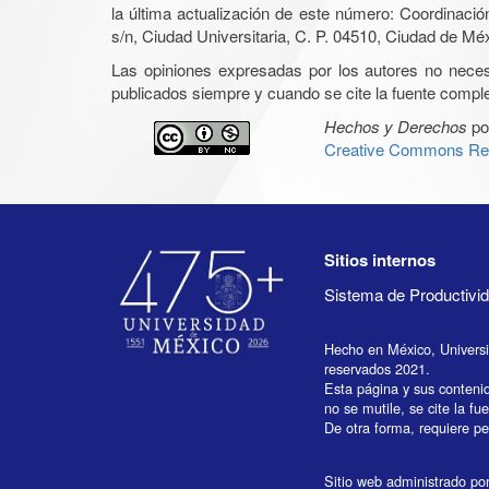
la última actualización de este número: Coordinaci
s/n, Ciudad Universitaria, C. P. 04510, Ciudad de Mé
Las opiniones expresadas por los autores no necesar
publicados siempre y cuando se cite la fuente complet
Hechos y Derechos
po
Creative Commons Rec
Sitios internos
Sistema de Productiv
Hecho en México, Univers
reservados 2021.
Esta página y sus conteni
no se mutile, se cite la fu
De otra forma, requiere per
Sitio web administrado por 