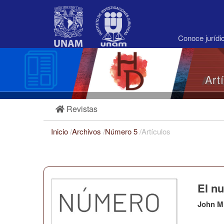
Navegación
principal
Contenido
principal
Conoce juríd
Barra
lateral
Art
Revistas
Inicio
/
Archivos
/
Número 5
/
Artículos
El n
John M