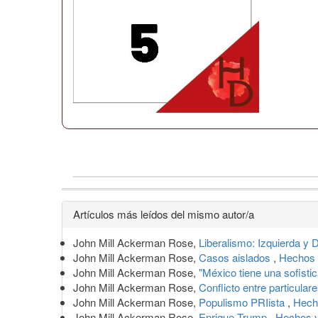
Detalles
Artículos más leídos del mismo autor/a
del
John Mill Ackerman Rose,
Liberalismo: Izquierda y
artículo
John Mill Ackerman Rose,
Casos aislados
,
Hechos 
John Mill Ackerman Rose,
"México tiene una sofistic
John Mill Ackerman Rose,
Conflicto entre particular
John Mill Ackerman Rose,
Populismo PRIista
,
Hech
John Mill Ackerman Rose,
Enrique Trump
,
Hechos y