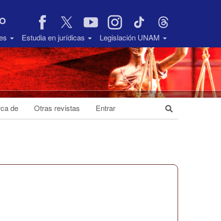
VO
des
Estudia en jurídicas
Legislación UNAM
ca de
Otras revistas
Entrar