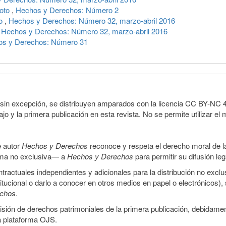
voto
,
Hechos y Derechos: Número 2
co
,
Hechos y Derechos: Número 32, marzo-abril 2016
,
Hechos y Derechos: Número 32, marzo-abril 2016
s y Derechos: Número 31
sin excepción, se distribuyen amparados con la licencia CC BY-NC 4.0 
o y la primera publicación en esta revista. No se permite utilizar el 
e autor
Hechos y Derechos
reconoce y respeta el derecho moral de las
orma no exclusiva— a
Hechos y Derechos
para permitir su difusión le
ractuales independientes y adicionales para la distribución no exclus
stitucional o darlo a conocer en otros medios en papel o electrónicos)
echos
.
smisión de derechos patrimoniales de la primera publicación, debidamen
a plataforma OJS.