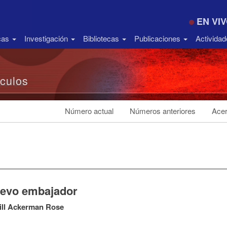
EN VI
icas
Investigación
Bibliotecas
Publicaciones
Activida
ículos
Número actual
Números anteriores
Acer
uevo embajador
ill Ackerman Rose