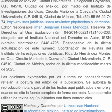
Autónoma de México, Ciudad Universitaria, Delegación Coyoacán,
C.P. 04510, Ciudad de México, por medio del Instituto de
Investigaciones Jurídicas, Circuito Mario de la Cueva s/n, Ciudad
Universitaria, C.P. 04510, Ciudad de México, Tel. (52) 55 56 22 74
74,
http://revistas.juridicas.unam.mx/index.php/hechos-y-derechos
.
Editor responsable
Imer Benjamín Flores Mendoza
. Reserva de
Derechos al Uso Exclusivo núm. 04-2014-052217121400-203,
otorgado por el Instituto Nacional del Derecho de Autor, ISSN
(versión electrónica): 2448-4725. Responsable de la última
actualización de este número: Coordinación de Revistas del
Instituto de Investigaciones Jurídicas, Ricardo Hernández Montes
de Oca, Circuito Mario de la Cueva s/n, Ciudad Universitaria, C. P.
04510, Ciudad de México, fecha de la última modificación: marzo
de 2025.
Las opiniones expresadas por los autores no necesariamente
reflejan la postura del editor de la publicación. Se autoriza la
reproducción total o parcial de los textos aquí publicados siempre y
cuando se cite la fuente completa de forma correcta. No se permite
utilizar los textos aquí publicados con fines comerciales.
Hechos y Derechos
por
Universidad Nacional
Autónoma de México, Instituto de Investigaciones