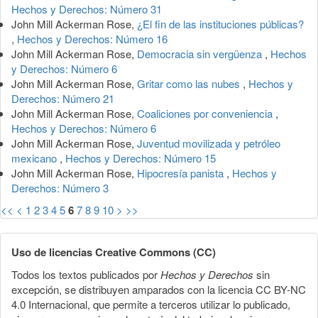
Hechos y Derechos: Número 31
John Mill Ackerman Rose,
¿El fin de las instituciones públicas?
,
Hechos y Derechos: Número 16
John Mill Ackerman Rose,
Democracia sin vergüenza
,
Hechos
y Derechos: Número 6
John Mill Ackerman Rose,
Gritar como las nubes
,
Hechos y
Derechos: Número 21
John Mill Ackerman Rose,
Coaliciones por conveniencia
,
Hechos y Derechos: Número 6
John Mill Ackerman Rose,
Juventud movilizada y petróleo
mexicano
,
Hechos y Derechos: Número 15
John Mill Ackerman Rose,
Hipocresía panista
,
Hechos y
Derechos: Número 3
<<
<
1
2
3
4
5
6
7
8
9
10
>
>>
Uso de licencias Creative Commons (CC)
Todos los textos publicados por
Hechos y Derechos
sin
excepción, se distribuyen amparados con la licencia CC BY-NC
4.0 Internacional, que permite a terceros utilizar lo publicado,