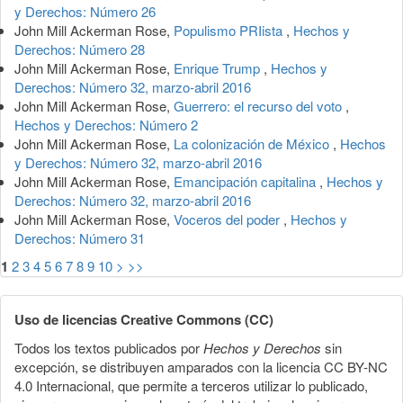
y Derechos: Número 26
John Mill Ackerman Rose,
Populismo PRIista
,
Hechos y
Derechos: Número 28
John Mill Ackerman Rose,
Enrique Trump
,
Hechos y
Derechos: Número 32, marzo-abril 2016
John Mill Ackerman Rose,
Guerrero: el recurso del voto
,
Hechos y Derechos: Número 2
John Mill Ackerman Rose,
La colonización de México
,
Hechos
y Derechos: Número 32, marzo-abril 2016
John Mill Ackerman Rose,
Emancipación capitalina
,
Hechos y
Derechos: Número 32, marzo-abril 2016
John Mill Ackerman Rose,
Voceros del poder
,
Hechos y
Derechos: Número 31
1
2
3
4
5
6
7
8
9
10
>
>>
Uso de licencias Creative Commons (CC)
Todos los textos publicados por
Hechos y Derechos
sin
excepción, se distribuyen amparados con la licencia CC BY-NC
4.0 Internacional, que permite a terceros utilizar lo publicado,