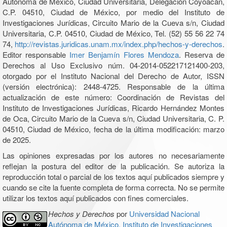
Autónoma de México, Ciudad Universitaria, Delegación Coyoacán,
C.P. 04510, Ciudad de México, por medio del Instituto de
Investigaciones Jurídicas, Circuito Mario de la Cueva s/n, Ciudad
Universitaria, C.P. 04510, Ciudad de México, Tel. (52) 55 56 22 74
74,
http://revistas.juridicas.unam.mx/index.php/hechos-y-derechos
.
Editor responsable
Imer Benjamín Flores Mendoza
. Reserva de
Derechos al Uso Exclusivo núm. 04-2014-052217121400-203,
otorgado por el Instituto Nacional del Derecho de Autor, ISSN
(versión electrónica): 2448-4725. Responsable de la última
actualización de este número: Coordinación de Revistas del
Instituto de Investigaciones Jurídicas, Ricardo Hernández Montes
de Oca, Circuito Mario de la Cueva s/n, Ciudad Universitaria, C. P.
04510, Ciudad de México, fecha de la última modificación: marzo
de 2025.
Las opiniones expresadas por los autores no necesariamente
reflejan la postura del editor de la publicación. Se autoriza la
reproducción total o parcial de los textos aquí publicados siempre y
cuando se cite la fuente completa de forma correcta. No se permite
utilizar los textos aquí publicados con fines comerciales.
Hechos y Derechos
por
Universidad Nacional
Autónoma de México, Instituto de Investigaciones