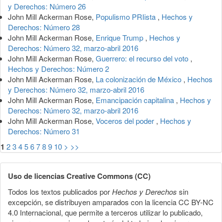
y Derechos: Número 26
John Mill Ackerman Rose,
Populismo PRIista
,
Hechos y
Derechos: Número 28
John Mill Ackerman Rose,
Enrique Trump
,
Hechos y
Derechos: Número 32, marzo-abril 2016
John Mill Ackerman Rose,
Guerrero: el recurso del voto
,
Hechos y Derechos: Número 2
John Mill Ackerman Rose,
La colonización de México
,
Hechos
y Derechos: Número 32, marzo-abril 2016
John Mill Ackerman Rose,
Emancipación capitalina
,
Hechos y
Derechos: Número 32, marzo-abril 2016
John Mill Ackerman Rose,
Voceros del poder
,
Hechos y
Derechos: Número 31
1
2
3
4
5
6
7
8
9
10
>
>>
Uso de licencias Creative Commons (CC)
Todos los textos publicados por
Hechos y Derechos
sin
excepción, se distribuyen amparados con la licencia CC BY-NC
4.0 Internacional, que permite a terceros utilizar lo publicado,