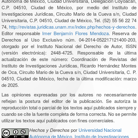
Autónoma de México, Ciudad Universitaria, Delegación Coyoacán,
C.P. 04510, Ciudad de México, por medio del Instituto de
Investigaciones Jurídicas, Circuito Mario de la Cueva s/n, Ciudad
Universitaria, C.P. 04510, Ciudad de México, Tel. (52) 55 56 22 74
74,
http://revistas.juridicas.unam.mx/index.php/hechos-y-derechos
.
Editor responsable
Imer Benjamín Flores Mendoza
. Reserva de
Derechos al Uso Exclusivo núm. 04-2014-052217121400-203,
otorgado por el Instituto Nacional del Derecho de Autor, ISSN
(versión electrónica): 2448-4725. Responsable de la última
actualización de este número: Coordinación de Revistas del
Instituto de Investigaciones Jurídicas, Ricardo Hernández Montes
de Oca, Circuito Mario de la Cueva s/n, Ciudad Universitaria, C. P.
04510, Ciudad de México, fecha de la última modificación: marzo
de 2025.
Las opiniones expresadas por los autores no necesariamente
reflejan la postura del editor de la publicación. Se autoriza la
reproducción total o parcial de los textos aquí publicados siempre y
cuando se cite la fuente completa de forma correcta. No se permite
utilizar los textos aquí publicados con fines comerciales.
Hechos y Derechos
por
Universidad Nacional
Autónoma de México, Instituto de Investigaciones