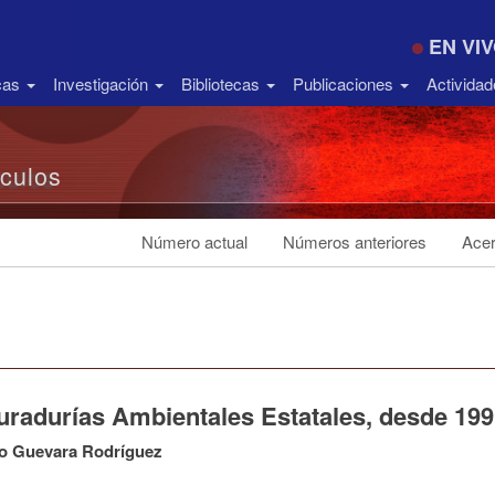
EN VI
icas
Investigación
Bibliotecas
Publicaciones
Activida
ículos
Número actual
Números anteriores
Acer
radurías Ambientales Estatales, desde 1991
o Guevara Rodríguez