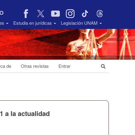
VO
des
Estudia en jurídicas
Legislación UNAM
ca de
Otras revistas
Entrar
 a la actualidad