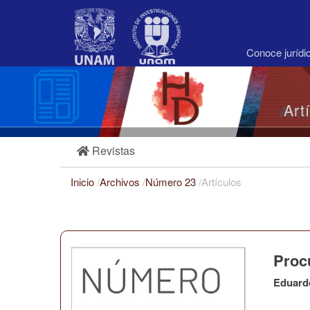
Navegación
principal
Contenido
principal
Conoce juríd
Barra
lateral
Art
Revistas
Inicio
/
Archivos
/
Número 23
/
Artículos
Procu
Eduard