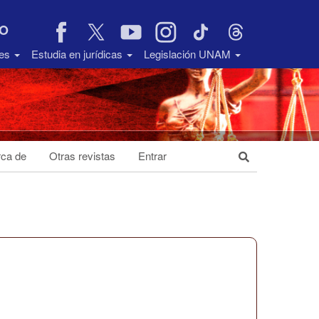
VO
des
Estudia en jurídicas
Legislación UNAM
ca de
Otras revistas
Entrar