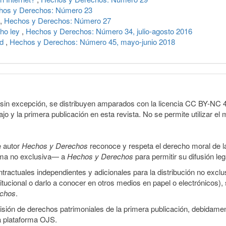
hos y Derechos: Número 23
,
Hechos y Derechos: Número 27
cho ley
,
Hechos y Derechos: Número 34, julio-agosto 2016
ad
,
Hechos y Derechos: Número 45, mayo-junio 2018
sin excepción, se distribuyen amparados con la licencia CC BY-NC 4.0 
o y la primera publicación en esta revista. No se permite utilizar el 
e autor
Hechos y Derechos
reconoce y respeta el derecho moral de las
orma no exclusiva— a
Hechos y Derechos
para permitir su difusión le
ractuales independientes y adicionales para la distribución no exclus
stitucional o darlo a conocer en otros medios en papel o electrónicos)
echos
.
smisión de derechos patrimoniales de la primera publicación, debidamen
a plataforma OJS.