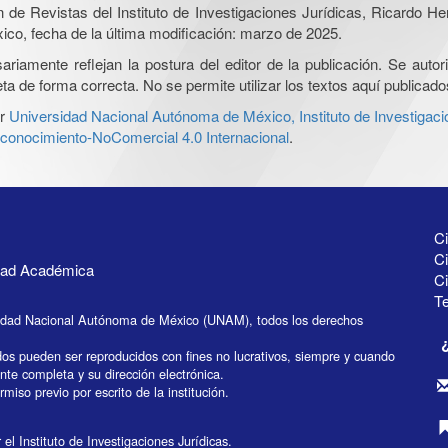
ón de Revistas del Instituto de Investigaciones Jurídicas, Ricardo 
xico, fecha de la última modificación: marzo de 2025.
iamente reflejan la postura del editor de la publicación. Se autoriz
a de forma correcta. No se permite utilizar los textos aquí publicad
r
Universidad Nacional Autónoma de México, Instituto de Investigaci
onocimiento-NoComercial 4.0 Internacional
.
Ci
Ci
idad Académica
C
Te
idad Nacional Autónoma de México (UNAM), todos los derechos
dos pueden ser reproducidos con fines no lucrativos, siempre y cuando
ente completa y su dirección electrónica.
miso previo por escrito de la institución.
el Instituto de Investigaciones Jurídicas.