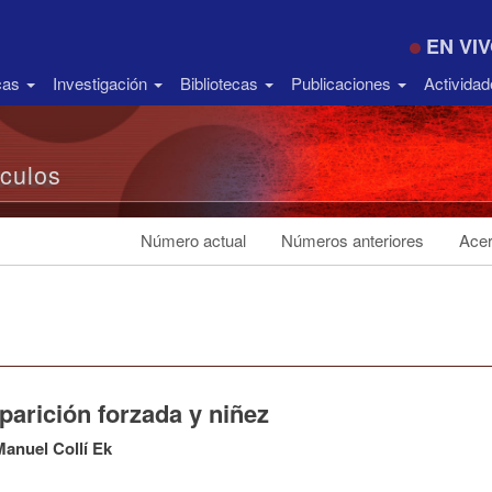
EN VI
icas
Investigación
Bibliotecas
Publicaciones
Activida
ículos
Número actual
Números anteriores
Acer
parición forzada y niñez
Manuel Collí Ek