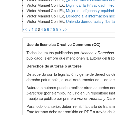
Víctor Manuel Collí Ek,
Dignificar la Privacidad
,
Hec
Víctor Manuel Collí Ek,
Mujeres indígenas y equidad
Víctor Manuel Collí Ek,
Derecho a la información he
Víctor Manuel Collí Ek,
Uniendo democracia y libert
<<
<
1
2
3
4
5
6
7
8
9
>
>>
Uso de licencias Creative Commons (CC)
Todos los textos publicados por
Hechos y Derechos
publicado, siempre que mencionen la autoría del trabaj
Derechos de autoras o autores
De acuerdo con la legislación vigente de derechos d
derecho patrimonial, el cual será transferido —de f
Autoras o autores pueden realizar otros acuerdos cont
Derechos
(por ejemplo, incluirlo en un repositorio in
trabajo se publicó por primera vez en
Hechos y Der
Para todo lo anterior, deben remitir la carta de tran
Este formato debe ser remitido en PDF a través de l