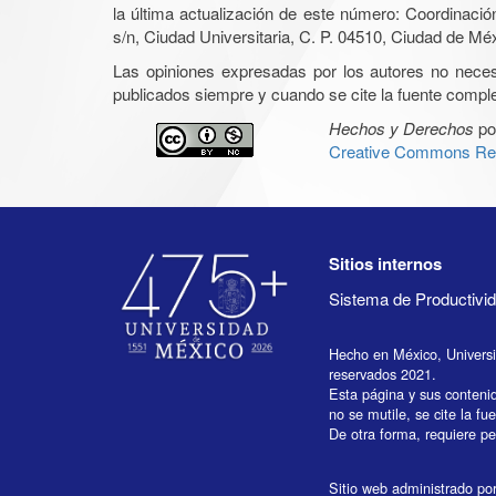
la última actualización de este número: Coordinaci
s/n, Ciudad Universitaria, C. P. 04510, Ciudad de Mé
Las opiniones expresadas por los autores no necesar
publicados siempre y cuando se cite la fuente complet
Hechos y Derechos
po
Creative Commons Rec
Sitios internos
Sistema de Productiv
Hecho en México, Univers
reservados 2021.
Esta página y sus conteni
no se mutile, se cite la fu
De otra forma, requiere per
Sitio web administrado por 