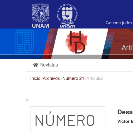
Navegación
principal
Contenido
principal
Conoce juríd
Barra
lateral
Art
Revistas
Inicio
/
Archivos
/
Número 24
/
Artículos
Desa
Víctor 