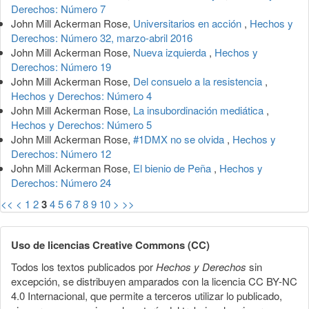
Derechos: Número 7
John Mill Ackerman Rose,
Universitarios en acción
,
Hechos y
Derechos: Número 32, marzo-abril 2016
John Mill Ackerman Rose,
Nueva izquierda
,
Hechos y
Derechos: Número 19
John Mill Ackerman Rose,
Del consuelo a la resistencia
,
Hechos y Derechos: Número 4
John Mill Ackerman Rose,
La insubordinación mediática
,
Hechos y Derechos: Número 5
John Mill Ackerman Rose,
#1DMX no se olvida
,
Hechos y
Derechos: Número 12
John Mill Ackerman Rose,
El bienio de Peña
,
Hechos y
Derechos: Número 24
<<
<
1
2
3
4
5
6
7
8
9
10
>
>>
Uso de licencias Creative Commons (CC)
Todos los textos publicados por
Hechos y Derechos
sin
excepción, se distribuyen amparados con la licencia CC BY-NC
4.0 Internacional, que permite a terceros utilizar lo publicado,