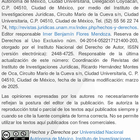
Autónoma de México, Ciudad Universitaria, Delegación Coyoacán,
C.P. 04510, Ciudad de México, por medio del Instituto de
Investigaciones Jurídicas, Circuito Mario de la Cueva s/n, Ciudad
Universitaria, C.P. 04510, Ciudad de México, Tel. (52) 55 56 22 74
74,
http://revistas.juridicas.unam.mx/index.php/hechos-y-derechos
.
Editor responsable
Imer Benjamín Flores Mendoza
. Reserva de
Derechos al Uso Exclusivo núm. 04-2014-052217121400-203,
otorgado por el Instituto Nacional del Derecho de Autor, ISSN
(versión electrónica): 2448-4725. Responsable de la última
actualización de este número: Coordinación de Revistas del
Instituto de Investigaciones Jurídicas, Ricardo Hernández Montes
de Oca, Circuito Mario de la Cueva s/n, Ciudad Universitaria, C. P.
04510, Ciudad de México, fecha de la última modificación: marzo
de 2025.
Las opiniones expresadas por los autores no necesariamente
reflejan la postura del editor de la publicación. Se autoriza la
reproducción total o parcial de los textos aquí publicados siempre y
cuando se cite la fuente completa de forma correcta. No se permite
utilizar los textos aquí publicados con fines comerciales.
Hechos y Derechos
por
Universidad Nacional
Autónoma de México, Instituto de Investigaciones