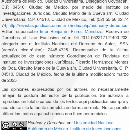
Autónoma de México, Ciudad Universitaria, Delegación Coyoacán,
C.P. 04510, Ciudad de México, por medio del Instituto de
Investigaciones Jurídicas, Circuito Mario de la Cueva s/n, Ciudad
Universitaria, C.P. 04510, Ciudad de México, Tel. (52) 55 56 22 74
74,
http://revistas.juridicas.unam.mx/index.php/hechos-y-derechos
.
Editor responsable
Imer Benjamín Flores Mendoza
. Reserva de
Derechos al Uso Exclusivo núm. 04-2014-052217121400-203,
otorgado por el Instituto Nacional del Derecho de Autor, ISSN
(versión electrónica): 2448-4725. Responsable de la última
actualización de este número: Coordinación de Revistas del
Instituto de Investigaciones Jurídicas, Ricardo Hernández Montes
de Oca, Circuito Mario de la Cueva s/n, Ciudad Universitaria, C. P.
04510, Ciudad de México, fecha de la última modificación: marzo
de 2025.
Las opiniones expresadas por los autores no necesariamente
reflejan la postura del editor de la publicación. Se autoriza la
reproducción total o parcial de los textos aquí publicados siempre y
cuando se cite la fuente completa de forma correcta. No se permite
utilizar los textos aquí publicados con fines comerciales.
Hechos y Derechos
por
Universidad Nacional
Autónoma de México, Instituto de Investigaciones