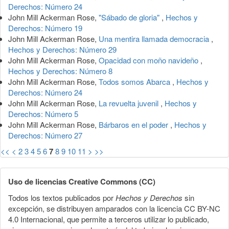
Derechos: Número 24
John Mill Ackerman Rose,
"Sábado de gloria"
,
Hechos y
Derechos: Número 19
John Mill Ackerman Rose,
Una mentira llamada democracia
,
Hechos y Derechos: Número 29
John Mill Ackerman Rose,
Opacidad con moño navideño
,
Hechos y Derechos: Número 8
John Mill Ackerman Rose,
Todos somos Abarca
,
Hechos y
Derechos: Número 24
John Mill Ackerman Rose,
La revuelta juvenil
,
Hechos y
Derechos: Número 5
John Mill Ackerman Rose,
Bárbaros en el poder
,
Hechos y
Derechos: Número 27
<<
<
2
3
4
5
6
7
8
9
10
11
>
>>
Uso de licencias Creative Commons (CC)
Todos los textos publicados por
Hechos y Derechos
sin
excepción, se distribuyen amparados con la licencia CC BY-NC
4.0 Internacional, que permite a terceros utilizar lo publicado,