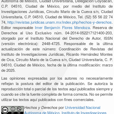
Autónoma de México, Ciudad Universitaria, Delegación Coyoacán,
C.P. 04510, Ciudad de México, por medio del Instituto de
Investigaciones Jurídicas, Circuito Mario de la Cueva s/n, Ciudad
Universitaria, C.P. 04510, Ciudad de México, Tel. (52) 55 56 22 74
74,
http://revistas.juridicas.unam.mx/index.php/hechos-y-derechos
.
Editor responsable
Imer Benjamín Flores Mendoza
. Reserva de
Derechos al Uso Exclusivo núm. 04-2014-052217121400-203,
otorgado por el Instituto Nacional del Derecho de Autor, ISSN
(versión electrónica): 2448-4725. Responsable de la última
actualización de este número: Coordinación de Revistas del
Instituto de Investigaciones Jurídicas, Ricardo Hernández Montes
de Oca, Circuito Mario de la Cueva s/n, Ciudad Universitaria, C. P.
04510, Ciudad de México, fecha de la última modificación: marzo
de 2025.
Las opiniones expresadas por los autores no necesariamente
reflejan la postura del editor de la publicación. Se autoriza la
reproducción total o parcial de los textos aquí publicados siempre y
cuando se cite la fuente completa de forma correcta. No se permite
utilizar los textos aquí publicados con fines comerciales.
Hechos y Derechos
por
Universidad Nacional
Autónoma de México, Instituto de Investigaciones