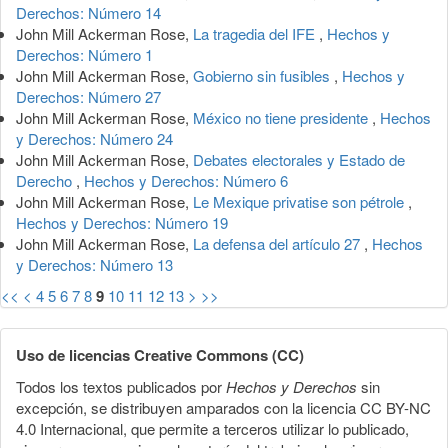
Derechos: Número 14
John Mill Ackerman Rose,
La tragedia del IFE
,
Hechos y
Derechos: Número 1
John Mill Ackerman Rose,
Gobierno sin fusibles
,
Hechos y
Derechos: Número 27
John Mill Ackerman Rose,
México no tiene presidente
,
Hechos
y Derechos: Número 24
John Mill Ackerman Rose,
Debates electorales y Estado de
Derecho
,
Hechos y Derechos: Número 6
John Mill Ackerman Rose,
Le Mexique privatise son pétrole
,
Hechos y Derechos: Número 19
John Mill Ackerman Rose,
La defensa del artículo 27
,
Hechos
y Derechos: Número 13
<<
<
4
5
6
7
8
9
10
11
12
13
>
>>
Uso de licencias Creative Commons (CC)
Todos los textos publicados por
Hechos y Derechos
sin
excepción, se distribuyen amparados con la licencia CC BY-NC
4.0 Internacional, que permite a terceros utilizar lo publicado,