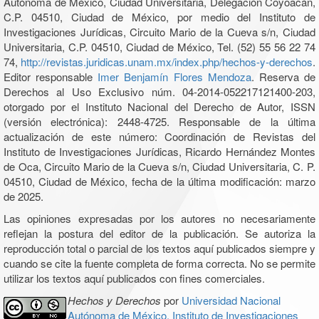
Autónoma de México, Ciudad Universitaria, Delegación Coyoacán,
C.P. 04510, Ciudad de México, por medio del Instituto de
Investigaciones Jurídicas, Circuito Mario de la Cueva s/n, Ciudad
Universitaria, C.P. 04510, Ciudad de México, Tel. (52) 55 56 22 74
74,
http://revistas.juridicas.unam.mx/index.php/hechos-y-derechos
.
Editor responsable
Imer Benjamín Flores Mendoza
. Reserva de
Derechos al Uso Exclusivo núm. 04-2014-052217121400-203,
otorgado por el Instituto Nacional del Derecho de Autor, ISSN
(versión electrónica): 2448-4725. Responsable de la última
actualización de este número: Coordinación de Revistas del
Instituto de Investigaciones Jurídicas, Ricardo Hernández Montes
de Oca, Circuito Mario de la Cueva s/n, Ciudad Universitaria, C. P.
04510, Ciudad de México, fecha de la última modificación: marzo
de 2025.
Las opiniones expresadas por los autores no necesariamente
reflejan la postura del editor de la publicación. Se autoriza la
reproducción total o parcial de los textos aquí publicados siempre y
cuando se cite la fuente completa de forma correcta. No se permite
utilizar los textos aquí publicados con fines comerciales.
Hechos y Derechos
por
Universidad Nacional
Autónoma de México, Instituto de Investigaciones