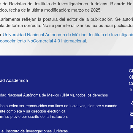
ón de Revistas del Instituto de Investigaciones Jurídicas, Ricardo 
xico, fecha de la última modificación: marzo de 2025.
iamente reflejan la postura del editor de la publicación. Se autoriz
a de forma correcta. No se permite utilizar los textos aquí publicad
r
Universidad Nacional Autónoma de México, Instituto de Investigaci
onocimiento-NoComercial 4.0 Internacional
.
Ci
Ci
idad Académica
C
Te
idad Nacional Autónoma de México (UNAM), todos los derechos
dos pueden ser reproducidos con fines no lucrativos, siempre y cuando
ente completa y su dirección electrónica.
miso previo por escrito de la institución.
el Instituto de Investigaciones Jurídicas.