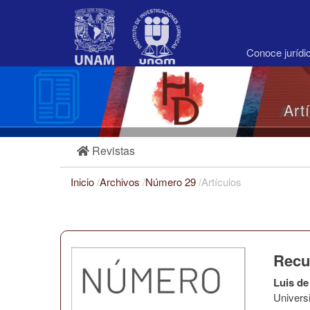
Navegación
principal
Contenido
principal
Conoce juríd
Barra
lateral
Art
Revistas
Inicio
/
Archivos
/
Número 29
/
Artículos
Recu
Luis de
Univers