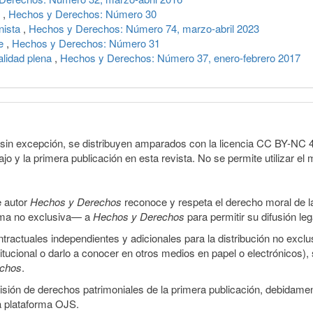
s
,
Hechos y Derechos: Número 30
nista
,
Hechos y Derechos: Número 74, marzo-abril 2023
je
,
Hechos y Derechos: Número 31
alidad plena
,
Hechos y Derechos: Número 37, enero-febrero 2017
sin excepción, se distribuyen amparados con la licencia CC BY-NC 4.0 
o y la primera publicación en esta revista. No se permite utilizar el 
e autor
Hechos y Derechos
reconoce y respeta el derecho moral de las
orma no exclusiva— a
Hechos y Derechos
para permitir su difusión le
ractuales independientes y adicionales para la distribución no exclus
stitucional o darlo a conocer en otros medios en papel o electrónicos)
echos
.
smisión de derechos patrimoniales de la primera publicación, debidamen
a plataforma OJS.