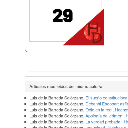
Detalles
Artículos más leídos del mismo autor/a
del
Luis de la Barreda Solórzano,
El sueño constituciona
artículo
Luis de la Barreda Solórzano,
Debanhi Escobar: asfi
Luis de la Barreda Solórzano,
Odio en la red
,
Hechos
Luis de la Barreda Solórzano,
Apología del crimen
,
H
Luis de la Barreda Solórzano,
La verdad probada
,
He
Luis de la Barreda Solórzano,
Impunidad
,
Hechos y 