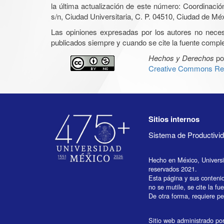
la última actualización de este número: Coordinaci
s/n, Ciudad Universitaria, C. P. 04510, Ciudad de Mé
Las opiniones expresadas por los autores no necesar
publicados siempre y cuando se cite la fuente complet
Hechos y Derechos
po
Creative Commons Rec
Sitios internos
Sistema de Productiv
Hecho en México, Univers
reservados 2021.
Esta página y sus conteni
no se mutile, se cite la fu
De otra forma, requiere per
Sitio web administrado por 