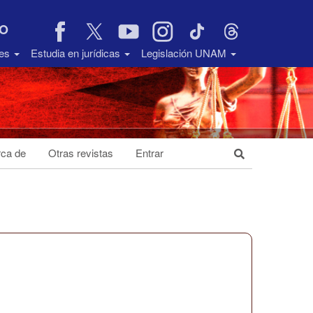
VO
des
Estudia en jurídicas
Legislación UNAM
ca de
Otras revistas
Entrar