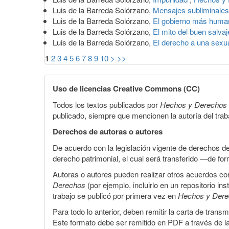
Luis de la Barreda Solórzano,
Mensajes subliminale
Luis de la Barreda Solórzano,
El gobierno más huma
Luis de la Barreda Solórzano,
El mito del buen salva
Luis de la Barreda Solórzano,
El derecho a una sexu
1
2
3
4
5
6
7
8
9
10
>
>>
Uso de licencias Creative Commons (CC)
Todos los textos publicados por
Hechos y Derechos
publicado, siempre que mencionen la autoría del trabaj
Derechos de autoras o autores
De acuerdo con la legislación vigente de derechos d
derecho patrimonial, el cual será transferido —de f
Autoras o autores pueden realizar otros acuerdos cont
Derechos
(por ejemplo, incluirlo en un repositorio in
trabajo se publicó por primera vez en
Hechos y Der
Para todo lo anterior, deben remitir la carta de tran
Este formato debe ser remitido en PDF a través de l