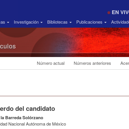
EN VI
icas
Investigación
Bibliotecas
Publicaciones
Activida
ículos
Número actual
Números anteriores
Acer
erdo del candidato
 la Barreda Solórzano
idad Nacional Autónoma de México