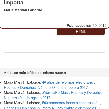
importa
María Marván Laborde
Publicado:
nov 10, 2015
HTML
Detalles
Artículos más leídos del mismo autor/a
del
María Marván Laborde,
40 años de reformas electorales
,
artículo
Hechos y Derechos: Número 37, enero-febrero 2017
María Marván Laborde,
#VamosPorMás
,
Hechos y Derechos:
Número 40, julio-agosto 2017
María Marván Laborde,
500 empresas frente a la corrupción
,
Hechos y Derechos: Número 42, noviembre-diciembre 2017