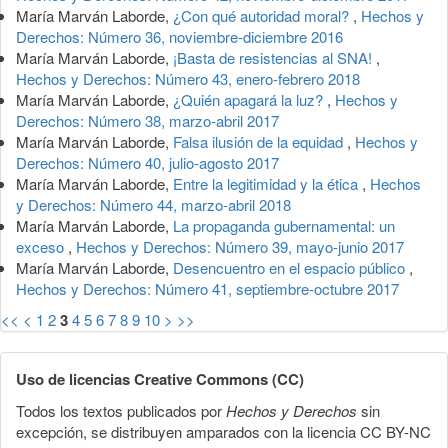
María Marván Laborde,
¿Con qué autoridad moral?
,
Hechos y
Derechos: Número 36, noviembre-diciembre 2016
María Marván Laborde,
¡Basta de resistencias al SNA!
,
Hechos y Derechos: Número 43, enero-febrero 2018
María Marván Laborde,
¿Quién apagará la luz?
,
Hechos y
Derechos: Número 38, marzo-abril 2017
María Marván Laborde,
Falsa ilusión de la equidad
,
Hechos y
Derechos: Número 40, julio-agosto 2017
María Marván Laborde,
Entre la legitimidad y la ética
,
Hechos
y Derechos: Número 44, marzo-abril 2018
María Marván Laborde,
La propaganda gubernamental: un
exceso
,
Hechos y Derechos: Número 39, mayo-junio 2017
María Marván Laborde,
Desencuentro en el espacio público
,
Hechos y Derechos: Número 41, septiembre-octubre 2017
<<
<
1
2
3
4
5
6
7
8
9
10
>
>>
Uso de licencias Creative Commons (CC)
Todos los textos publicados por
Hechos y Derechos
sin
excepción, se distribuyen amparados con la licencia CC BY-NC