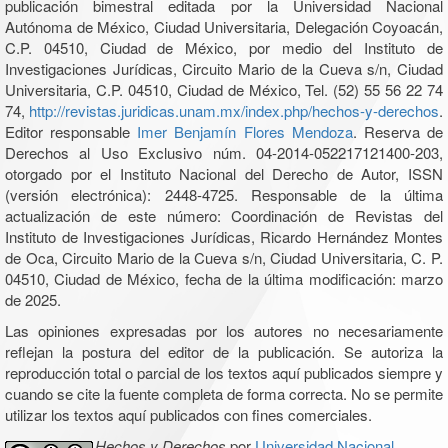
publicación bimestral editada por la Universidad Nacional
Autónoma de México, Ciudad Universitaria, Delegación Coyoacán,
C.P. 04510, Ciudad de México, por medio del Instituto de
Investigaciones Jurídicas, Circuito Mario de la Cueva s/n, Ciudad
Universitaria, C.P. 04510, Ciudad de México, Tel. (52) 55 56 22 74
74,
http://revistas.juridicas.unam.mx/index.php/hechos-y-derechos
.
Editor responsable
Imer Benjamín Flores Mendoza
. Reserva de
Derechos al Uso Exclusivo núm. 04-2014-052217121400-203,
otorgado por el Instituto Nacional del Derecho de Autor, ISSN
(versión electrónica): 2448-4725. Responsable de la última
actualización de este número: Coordinación de Revistas del
Instituto de Investigaciones Jurídicas, Ricardo Hernández Montes
de Oca, Circuito Mario de la Cueva s/n, Ciudad Universitaria, C. P.
04510, Ciudad de México, fecha de la última modificación: marzo
de 2025.
Las opiniones expresadas por los autores no necesariamente
reflejan la postura del editor de la publicación. Se autoriza la
reproducción total o parcial de los textos aquí publicados siempre y
cuando se cite la fuente completa de forma correcta. No se permite
utilizar los textos aquí publicados con fines comerciales.
Hechos y Derechos
por
Universidad Nacional