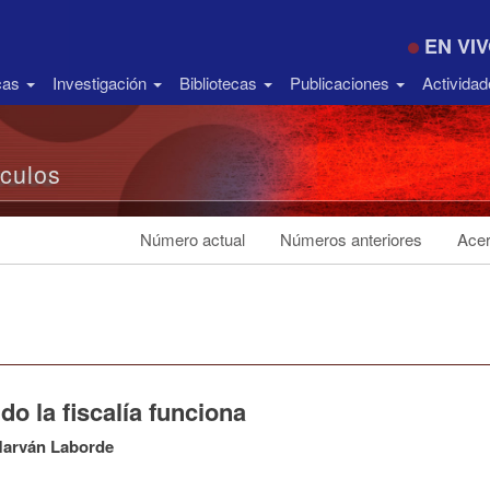
EN VI
icas
Investigación
Bibliotecas
Publicaciones
Activida
ículos
Número actual
Números anteriores
Acer
o la fiscalía funciona
Marván Laborde