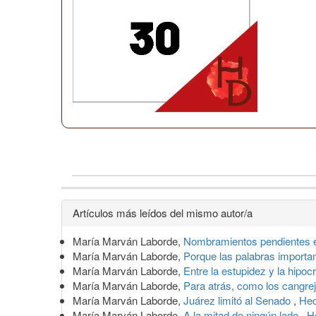
Detalles
Artículos más leídos del mismo autor/a
del
María Marván Laborde,
Nombramientos pendientes 
artículo
María Marván Laborde,
Porque las palabras import
María Marván Laborde,
Entre la estupidez y la hipoc
María Marván Laborde,
Para atrás, como los cangre
María Marván Laborde,
Juárez limitó al Senado
,
Hec
María Marván Laborde,
A la mitad de ningún lado
,
H