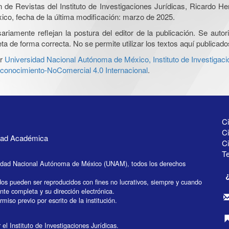
ón de Revistas del Instituto de Investigaciones Jurídicas, Ricardo 
xico, fecha de la última modificación: marzo de 2025.
iamente reflejan la postura del editor de la publicación. Se autoriz
a de forma correcta. No se permite utilizar los textos aquí publicad
r
Universidad Nacional Autónoma de México, Instituto de Investigaci
onocimiento-NoComercial 4.0 Internacional
.
Ci
Ci
idad Académica
C
Te
idad Nacional Autónoma de México (UNAM), todos los derechos
dos pueden ser reproducidos con fines no lucrativos, siempre y cuando
ente completa y su dirección electrónica.
miso previo por escrito de la institución.
el Instituto de Investigaciones Jurídicas.