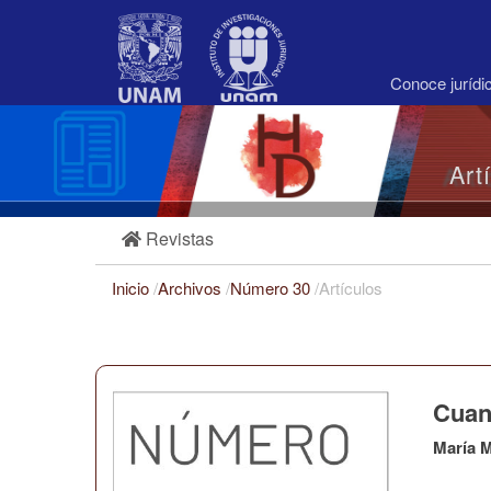
Navegación
principal
Contenido
principal
Conoce juríd
Barra
lateral
Art
Revistas
Inicio
/
Archivos
/
Número 30
/
Artículos
Cuand
María 