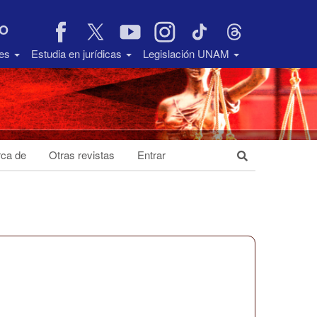
VO
des
Estudia en jurídicas
Legislación UNAM
ca de
Otras revistas
Entrar