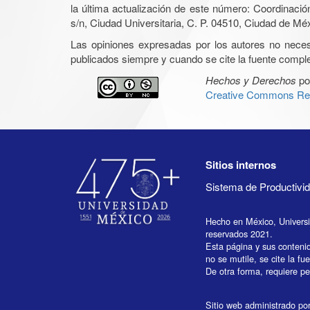
la última actualización de este número: Coordinaci
s/n, Ciudad Universitaria, C. P. 04510, Ciudad de Mé
Las opiniones expresadas por los autores no necesar
publicados siempre y cuando se cite la fuente complet
Hechos y Derechos
po
Creative Commons Rec
Sitios internos
Sistema de Productiv
Hecho en México, Univers
reservados 2021.
Esta página y sus conteni
no se mutile, se cite la fu
De otra forma, requiere per
Sitio web administrado por 