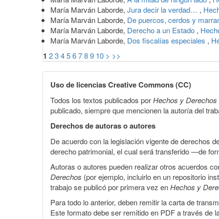
María Marván Laborde,
Jura decir la verdad…
,
Hech
María Marván Laborde,
De puercos, cerdos y marr
María Marván Laborde,
Derecho a un Estado
,
Hecho
María Marván Laborde,
Dos fiscalías especiales
,
He
1
2
3
4
5
6
7
8
9
10
>
>>
Uso de licencias Creative Commons (CC)
Todos los textos publicados por
Hechos y Derechos
publicado, siempre que mencionen la autoría del trabaj
Derechos de autoras o autores
De acuerdo con la legislación vigente de derechos d
derecho patrimonial, el cual será transferido —de f
Autoras o autores pueden realizar otros acuerdos cont
Derechos
(por ejemplo, incluirlo en un repositorio in
trabajo se publicó por primera vez en
Hechos y Der
Para todo lo anterior, deben remitir la carta de tran
Este formato debe ser remitido en PDF a través de l