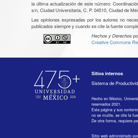
la última actualización de este número: Coordinaci
s/n, Ciudad Universitaria, C. P. 04510, Ciudad de Mé
Las opiniones expresadas por los autores no necesar
publicados siempre y cuando se cite la fuente complet
Hechos y Derechos
po
Creative Commons Rec
Sitios internos
Sistema de Productiv
Hecho en México, Univers
reservados 2021.
Esta página y sus conteni
no se mutile, se cite la fu
De otra forma, requiere per
Sitio web administrado por 