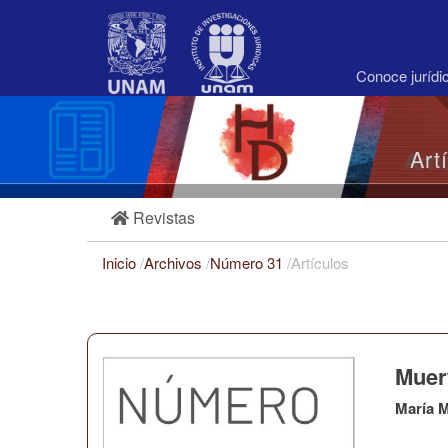
Navegación
principal
Contenido
principal
Conoce juríd
Barra
lateral
Art
Revistas
Inicio
/
Archivos
/
Número 31
/
Artículos
Muert
María 