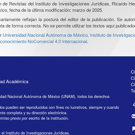
ón de Revistas del Instituto de Investigaciones Jurídicas, Ricardo 
xico, fecha de la última modificación: marzo de 2025.
iamente reflejan la postura del editor de la publicación. Se autoriz
a de forma correcta. No se permite utilizar los textos aquí publicad
r
Universidad Nacional Autónoma de México, Instituto de Investigaci
onocimiento-NoComercial 4.0 Internacional
.
Ci
Ci
idad Académica
C
Te
idad Nacional Autónoma de México (UNAM), todos los derechos
dos pueden ser reproducidos con fines no lucrativos, siempre y cuando
ente completa y su dirección electrónica.
miso previo por escrito de la institución.
el Instituto de Investigaciones Jurídicas.