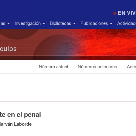
EN VI
icas
Investigación
Bibliotecas
Publicaciones
Activida
ículos
Número actual
Números anteriores
Acer
e en el penal
Marván Laborde