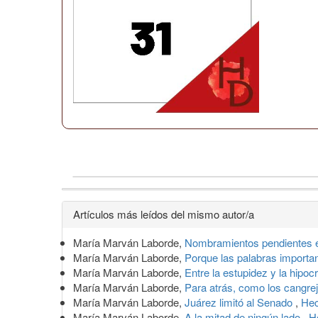
Detalles
Artículos más leídos del mismo autor/a
del
María Marván Laborde,
Nombramientos pendientes 
artículo
María Marván Laborde,
Porque las palabras import
María Marván Laborde,
Entre la estupidez y la hipoc
María Marván Laborde,
Para atrás, como los cangre
María Marván Laborde,
Juárez limitó al Senado
,
Hec
María Marván Laborde,
A la mitad de ningún lado
,
H