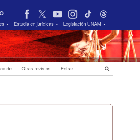
VO
des
Estudia en jurídicas
Legislación UNAM
ca de
Otras revistas
Entrar