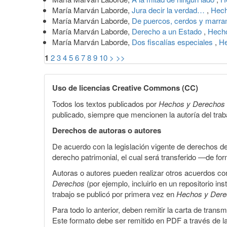
María Marván Laborde,
Jura decir la verdad…
,
Hech
María Marván Laborde,
De puercos, cerdos y marr
María Marván Laborde,
Derecho a un Estado
,
Hecho
María Marván Laborde,
Dos fiscalías especiales
,
He
1
2
3
4
5
6
7
8
9
10
>
>>
Uso de licencias Creative Commons (CC)
Todos los textos publicados por
Hechos y Derechos
publicado, siempre que mencionen la autoría del trabaj
Derechos de autoras o autores
De acuerdo con la legislación vigente de derechos d
derecho patrimonial, el cual será transferido —de f
Autoras o autores pueden realizar otros acuerdos cont
Derechos
(por ejemplo, incluirlo en un repositorio in
trabajo se publicó por primera vez en
Hechos y Der
Para todo lo anterior, deben remitir la carta de tran
Este formato debe ser remitido en PDF a través de l