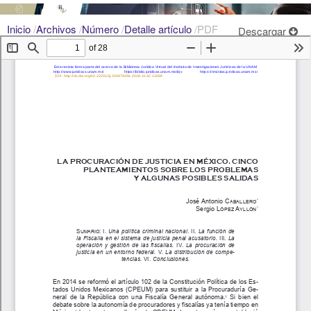
Inicio
/
Archivos
/
Número
/
Detalle artículo
/
PDF
Descargar