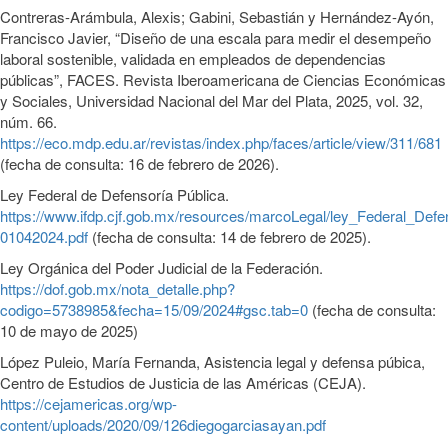
Contreras-Arámbula, Alexis; Gabini, Sebastián y Hernández-Ayón,
Francisco Javier, “Diseño de una escala para medir el desempeño
laboral sostenible, validada en empleados de dependencias
públicas”, FACES. Revista Iberoamericana de Ciencias Económicas
y Sociales, Universidad Nacional del Mar del Plata, 2025, vol. 32,
núm. 66.
https://eco.mdp.edu.ar/revistas/index.php/faces/article/view/311/681
(fecha de consulta: 16 de febrero de 2026).
Ley Federal de Defensoría Pública.
https://www.ifdp.cjf.gob.mx/resources/marcoLegal/ley_Federal_Defe
01042024.pdf
(fecha de consulta: 14 de febrero de 2025).
Ley Orgánica del Poder Judicial de la Federación.
https://dof.gob.mx/nota_detalle.php?
codigo=5738985&fecha=15/09/2024#gsc.tab=0
(fecha de consulta:
10 de mayo de 2025)
López Puleio, María Fernanda, Asistencia legal y defensa púbica,
Centro de Estudios de Justicia de las Américas (CEJA).
https://cejamericas.org/wp-
content/uploads/2020/09/126diegogarciasayan.pdf