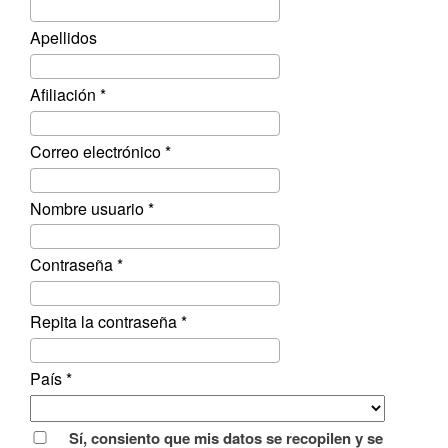
Apellidos
Obligatorio
Afiliación
*
Obligatorio
Correo electrónico
*
Obligatorio
Nombre usuario
*
Obligatorio
Contraseña
*
Obligatorio
Repita la contraseña
*
Obligatorio
País
*
Opciones
Sí, consiento que mis datos se recopilen y se