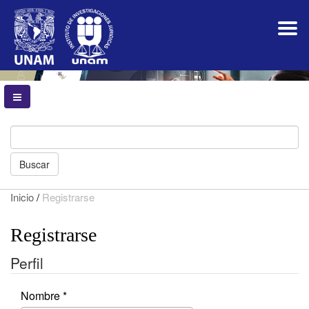
Navegación
principal
Contenido
principal
Barra
lateral
Buscar
Inicio
/
Registrarse
Registrarse
Perfil
Obligatorio
Nombre
*