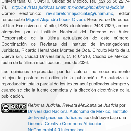
Universitaria, C.P. 04510, Ciudad de México, Tel. (52) 55 56 22 74
74,
http://revistas.juridicas.unam.mx/index.php/reforma-judicial
.
Correo electrónico:
revistareformajudicial.iij@unam.mx
, editor
responsable
Miguel Alejandro López Olvera
. Reserva de Derechos
al Uso Exclusivo en trámite, ISSN electrónico: 2448-7929, ambos
otorgados por el Instituto Nacional del Derecho de Autor.
Responsable de la última actualización de este número:
Coordinación de Revistas del Instituto de Investigaciones
Jurídicas, Ricardo Hernández Montes de Oca, Circuito Mario de la
Cueva s/n, Ciudad Universitaria, C. P. 04510, Ciudad de México,
fecha de la última modificación: junio de 2026.
Las opiniones expresadas por los autores no necesariamente
reflejan la postura del editor de la publicación. Se autoriza la
reproducción total o parcial de los textos aquí publicados siempre y
cuando se cite la fuente completa y la dirección electrónica de la
publicación.
Reforma Judicial. Revista Mexicana de Justicia
por
Universidad Nacional Autónoma de México, Instituto
de Investigaciones Jurídicas
se distribuye bajo una
Licencia Creative Commons Atribución-
NoComercial 4.0 Internacional
.