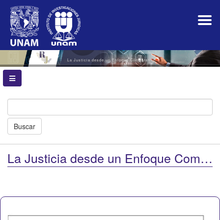
Navegación
principal
Contenido
principal
Barra
lateral
La Justicia desde un Enfoque Comparativo
Buscar
La Justicia desde un Enfoque Comparativo