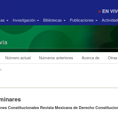
EN VI
icas
Investigación
Bibliotecas
Publicaciones
Activida
via
Número actual
Números anteriores
Acerca de
Otras
a
iminares
nes Constitucionales Revista Mexicana de Derecho Constitucio