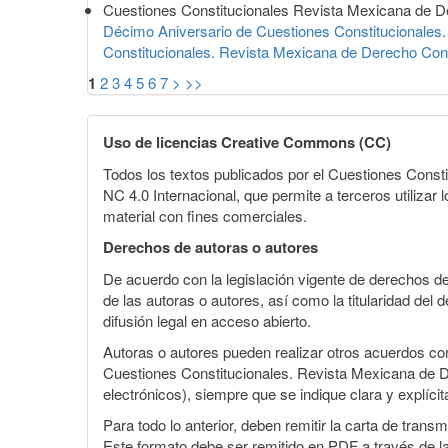
Cuestiones Constitucionales Revista Mexicana de D
Décimo Aniversario de Cuestiones Constitucionales. 
Constitucionales. Revista Mexicana de Derecho Cons
1
2
3
4
5
6
7
>
>>
Uso de licencias Creative Commons (CC)
Todos los textos publicados por el Cuestiones Const
NC 4.0 Internacional, que permite a terceros utilizar 
material con fines comerciales.
Derechos de autoras o autores
De acuerdo con la legislación vigente de derechos d
de las autoras o autores, así como la titularidad del
difusión legal en acceso abierto.
Autoras o autores pueden realizar otros acuerdos cont
Cuestiones Constitucionales. Revista Mexicana de Dere
electrónicos), siempre que se indique clara y explíci
Para todo lo anterior, deben remitir la carta de tran
Este formato debe ser remitido en PDF a través de l