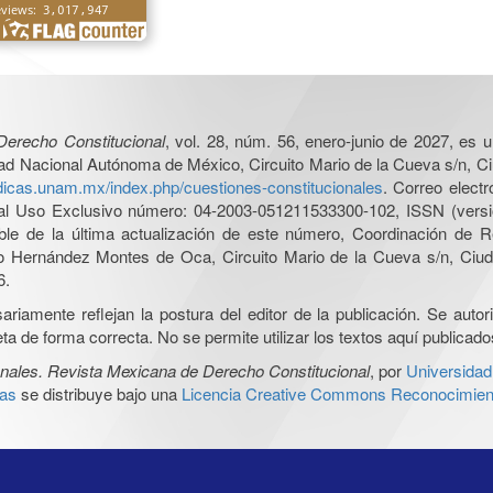
Derecho Constitucional
, vol. 28, núm. 56, enero-junio de 2027, es 
sidad Nacional Autónoma de México, Circuito Mario de la Cueva s/n, C
uridicas.unam.mx/index.php/cuestiones-constitucionales
. Correo elect
al Uso Exclusivo número: 04-2003-051211533300-102, ISSN (versió
le de la última actualización de este número, Coordinación de Rev
 Hernández Montes de Oca, Circuito Mario de la Cueva s/n, Ciuda
6.
iamente reflejan la postura del editor de la publicación. Se autoriz
a de forma correcta. No se permite utilizar los textos aquí publicad
nales. Revista Mexicana de Derecho Constitucional
, por
Universidad
cas
se distribuye bajo una
Licencia Creative Commons Reconocimient