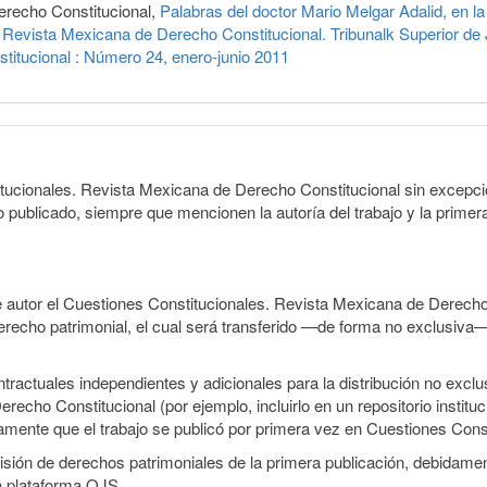
erecho Constitucional,
Palabras del doctor Mario Melgar Adalid, en 
Revista Mexicana de Derecho Constitucional. Tribunalk Superior de J
titucional : Número 24, enero-junio 2011
itucionales. Revista Mexicana de Derecho Constitucional sin excepci
lo publicado, siempre que mencionen la autoría del trabajo y la primera
e autor el Cuestiones Constitucionales. Revista Mexicana de Derecho
 derecho patrimonial, el cual será transferido —de forma no exclusiva
ractuales independientes y adicionales para la distribución no exclus
cho Constitucional (por ejemplo, incluirlo en un repositorio institu
tamente que el trabajo se publicó por primera vez en Cuestiones Cons
smisión de derechos patrimoniales de la primera publicación, debidamen
a plataforma OJS.