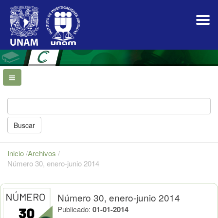
Navegación
principal
Contenido
principal
Barra
lateral
Buscar
Inicio
/
Archivos
/
Número 30, enero-junio 2014
Número 30, enero-junio 2014
Publicado:
01-01-2014