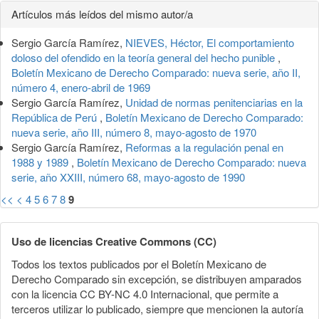
Detalles
Artículos más leídos del mismo autor/a
del
Sergio García Ramírez,
NIEVES, Héctor, El comportamiento
artículo
doloso del ofendido en la teoría general del hecho punible
,
Boletín Mexicano de Derecho Comparado: nueva serie, año II,
número 4, enero-abril de 1969
Sergio García Ramírez,
Unidad de normas penitenciarias en la
República de Perú
,
Boletín Mexicano de Derecho Comparado:
nueva serie, año III, número 8, mayo-agosto de 1970
Sergio García Ramírez,
Reformas a la regulación penal en
1988 y 1989
,
Boletín Mexicano de Derecho Comparado: nueva
serie, año XXIII, número 68, mayo-agosto de 1990
<<
<
4
5
6
7
8
9
Uso de licencias Creative Commons (CC)
Todos los textos publicados por el Boletín Mexicano de
Derecho Comparado sin excepción, se distribuyen amparados
con la licencia CC BY-NC 4.0 Internacional, que permite a
terceros utilizar lo publicado, siempre que mencionen la autoría