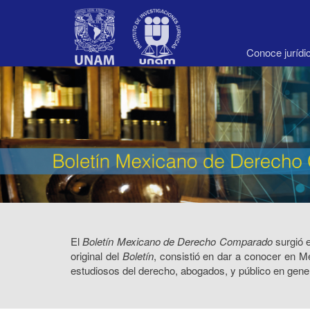
Navegación
principal
Contenido
principal
Conoce juríd
Barra
lateral
El
Boletín Mexicano de Derecho Comparado
surgió 
original del
Boletín
, consistió en dar a conocer en Mé
estudiosos del derecho, abogados, y público en gene