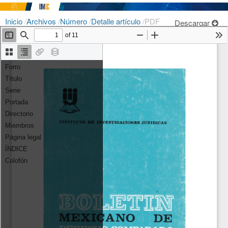
Inicio
/
Archivos
/
Número
/
Detalle artículo
/
PDF
Descargar