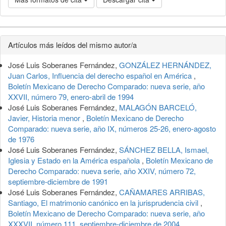
Detalles
Artículos más leídos del mismo autor/a
del
José Luis Soberanes Fernández,
GONZÁLEZ HERNÁNDEZ,
artículo
Juan Carlos, Influencia del derecho español en América
,
Boletín Mexicano de Derecho Comparado: nueva serie, año
XXVII, número 79, enero-abril de 1994
José Luis Soberanes Fernández,
MALAGÓN BARCELÓ,
Javier, Historia menor
,
Boletín Mexicano de Derecho
Comparado: nueva serie, año IX, números 25-26, enero-agosto
de 1976
José Luis Soberanes Fernández,
SÁNCHEZ BELLA, Ismael,
Iglesia y Estado en la América española
,
Boletín Mexicano de
Derecho Comparado: nueva serie, año XXIV, número 72,
septiembre-diciembre de 1991
José Luis Soberanes Fernández,
CAÑAMARES ARRIBAS,
Santiago, El matrimonio canónico en la jurisprudencia civil
,
Boletín Mexicano de Derecho Comparado: nueva serie, año
XXXVII, número 111, septiembre-diciembre de 2004