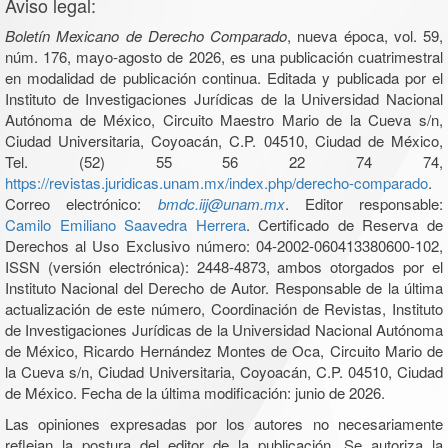
Aviso legal:
Boletín Mexicano de Derecho Comparado
, nueva época, vol. 59,
núm. 176, mayo-agosto de 2026, es una publicación cuatrimestral
en modalidad de publicación continua. Editada y publicada por el
Instituto de Investigaciones Jurídicas de la Universidad Nacional
Autónoma de México, Circuito Maestro Mario de la Cueva s/n,
Ciudad Universitaria, Coyoacán, C.P. 04510, Ciudad de México,
Tel. (52) 55 56 22 74 74,
https://revistas.juridicas.unam.mx/index.php/derecho-comparado
.
Correo electrónico:
bmdc.iij@unam.mx
. Editor responsable:
Camilo Emiliano Saavedra Herrera
. Certificado de Reserva de
Derechos al Uso Exclusivo número: 04-2002-060413380600-102,
ISSN (versión electrónica): 2448-4873, ambos otorgados por el
Instituto Nacional del Derecho de Autor. Responsable de la última
actualización de este número, Coordinación de Revistas, Instituto
de Investigaciones Jurídicas de la Universidad Nacional Autónoma
de México, Ricardo Hernández Montes de Oca, Circuito Mario de
la Cueva s/n, Ciudad Universitaria, Coyoacán, C.P. 04510, Ciudad
de México. Fecha de la última modificación: junio de 2026.
Las opiniones expresadas por los autores no necesariamente
reflejan la postura del editor de la publicación. Se autoriza la