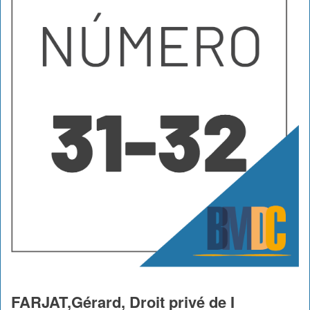
FARJAT,Gérard, Droit privé de I