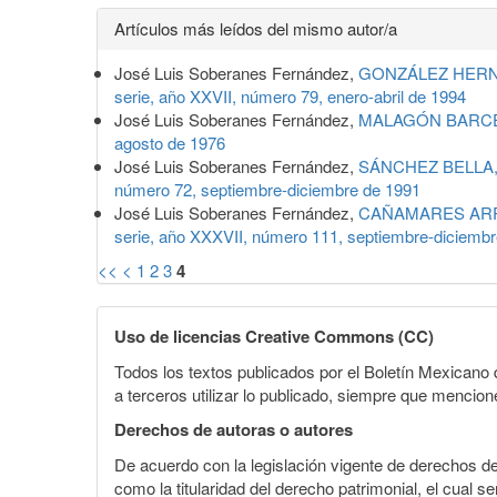
Detalles
Artículos más leídos del mismo autor/a
del
José Luis Soberanes Fernández,
GONZÁLEZ HERNÁND
artículo
serie, año XXVII, número 79, enero-abril de 1994
José Luis Soberanes Fernández,
MALAGÓN BARCELÓ
agosto de 1976
José Luis Soberanes Fernández,
SÁNCHEZ BELLA, Is
número 72, septiembre-diciembre de 1991
José Luis Soberanes Fernández,
CAÑAMARES ARRIBAS
serie, año XXXVII, número 111, septiembre-diciemb
<<
<
1
2
3
4
Uso de licencias Creative Commons (CC)
Todos los textos publicados por el Boletín Mexican
a terceros utilizar lo publicado, siempre que mencione
Derechos de autoras o autores
De acuerdo con la legislación vigente de derechos d
como la titularidad del derecho patrimonial, el cual s