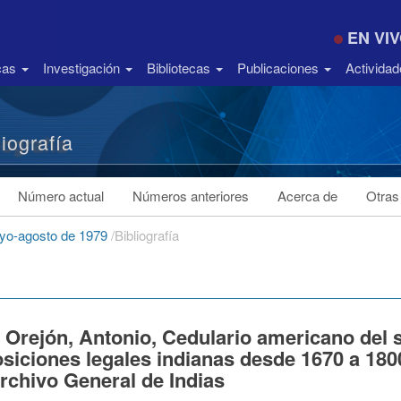
EN VI
icas
Investigación
Bibliotecas
Publicaciones
Activida
liografía
Número actual
Números anteriores
Acerca de
Otras
ayo-agosto de 1979
/
Bibliografía
Orejón, Antonio, Cedulario americano del s
siciones legales indianas desde 1670 a 180
rchivo General de Indias