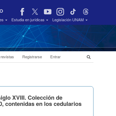
VO
des
Estudia en jurídicas
Legislación UNAM
 revistas
Registrarse
Entrar
iglo XVIII. Colección de
0, contenidas en los cedularios