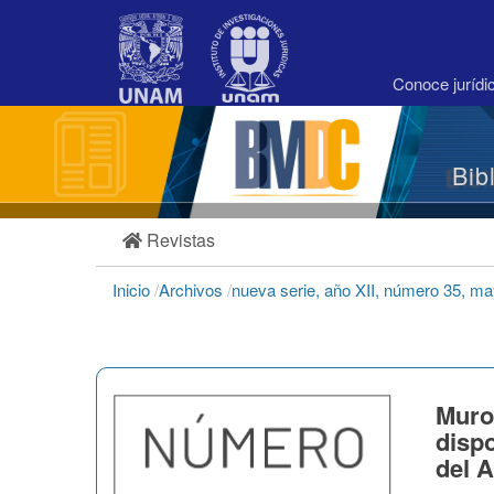
Navegación
principal
Contenido
principal
Conoce juríd
Barra
lateral
Bib
Revistas
Inicio
/
Archivos
/
nueva serie, año XII, número 35, m
Muro 
dispo
del A