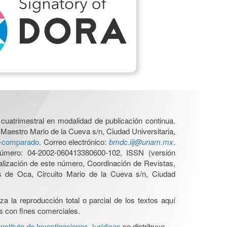
cuatrimestral en modalidad de publicación continua.
 Maestro Mario de la Cueva s/n, Ciudad Universitaria,
ho-comparado
. Correo electrónico:
bmdc.iij@unam.mx
.
úmero: 04-2002-060413380600-102, ISSN (versión
ualización de este número, Coordinación de Revistas,
s de Oca, Circuito Mario de la Cueva s/n, Ciudad
a la reproducción total o parcial de los textos aquí
os con fines comerciales.
stituto de Investigaciones Jurídicas
se distribuye