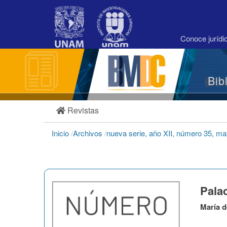
Navegación
principal
Contenido
principal
Conoce juríd
Barra
lateral
Bib
Revistas
Inicio
/
Archivos
/
nueva serie, año XII, número 35, m
Palac
María d