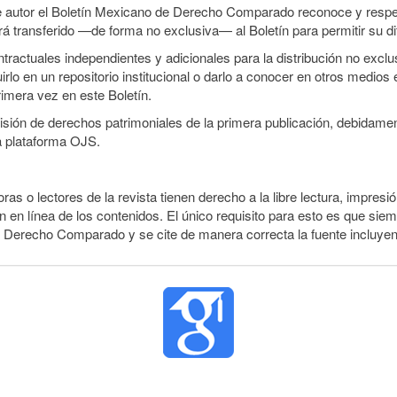
e autor el Boletín Mexicano de Derecho Comparado reconoce y respet
erá transferido —de forma no exclusiva— al Boletín para permitir su di
ractuales independientes y adicionales para la distribución no exclusi
o en un repositorio institucional o darlo a conocer en otros medios 
rimera vez en este Boletín.
smisión de derechos patrimoniales de la primera publicación, debidamen
a plataforma OJS.
ras o lectores de la revista tienen derecho a la libre lectura, impresió
 en línea de los contenidos. El único requisito para esto es que siem
e Derecho Comparado y se cite de manera correcta la fuente incluye