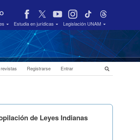
VO
des
Estudia en jurídicas
Legislación UNAM
 revistas
Registrarse
Entrar
opilación de Leyes Indianas