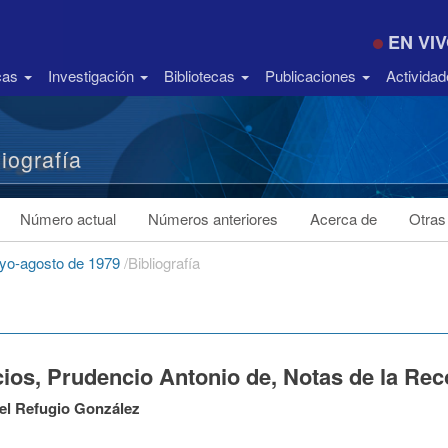
EN VI
icas
Investigación
Bibliotecas
Publicaciones
Activida
liografía
Número actual
Números anteriores
Acerca de
Otras
ayo-agosto de 1979
/
Bibliografía
ios, Prudencio Antonio de, Notas de la Rec
el Refugio González