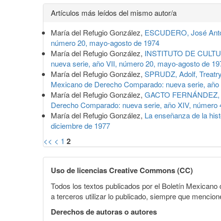
Detalles
Artículos más leídos del mismo autor/a
del
María del Refugio González,
ESCUDERO, José Antonio
artículo
número 20, mayo-agosto de 1974
María del Refugio González,
INSTITUTO DE CULTURA 
nueva serie, año VII, número 20, mayo-agosto de 19
María del Refugio González,
SPRUDZ, Adolf, Treatry
Mexicano de Derecho Comparado: nueva serie, año 
María del Refugio González,
GACTO FERNÁNDEZ, Enriq
Derecho Comparado: nueva serie, año XIV, número 
María del Refugio González,
La enseñanza de la his
diciembre de 1977
<<
<
1
2
Uso de licencias Creative Commons (CC)
Todos los textos publicados por el Boletín Mexican
a terceros utilizar lo publicado, siempre que mencione
Derechos de autoras o autores