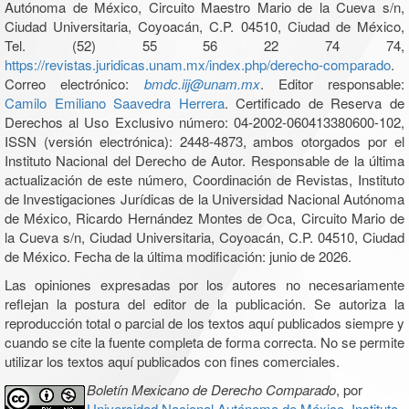
Autónoma de México, Circuito Maestro Mario de la Cueva s/n,
Ciudad Universitaria, Coyoacán, C.P. 04510, Ciudad de México,
Tel. (52) 55 56 22 74 74,
https://revistas.juridicas.unam.mx/index.php/derecho-comparado
.
Correo electrónico:
bmdc.iij@unam.mx
. Editor responsable:
Camilo Emiliano Saavedra Herrera
. Certificado de Reserva de
Derechos al Uso Exclusivo número: 04-2002-060413380600-102,
ISSN (versión electrónica): 2448-4873, ambos otorgados por el
Instituto Nacional del Derecho de Autor. Responsable de la última
actualización de este número, Coordinación de Revistas, Instituto
de Investigaciones Jurídicas de la Universidad Nacional Autónoma
de México, Ricardo Hernández Montes de Oca, Circuito Mario de
la Cueva s/n, Ciudad Universitaria, Coyoacán, C.P. 04510, Ciudad
de México. Fecha de la última modificación: junio de 2026.
Las opiniones expresadas por los autores no necesariamente
reflejan la postura del editor de la publicación. Se autoriza la
reproducción total o parcial de los textos aquí publicados siempre y
cuando se cite la fuente completa de forma correcta. No se permite
utilizar los textos aquí publicados con fines comerciales.
Boletín Mexicano de Derecho Comparado
, por
Universidad Nacional Autónoma de México, Instituto