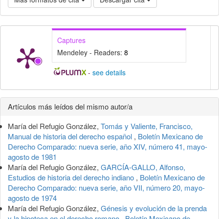
Captures
Mendeley - Readers:
8
-
see details
Detalles
Artículos más leídos del mismo autor/a
del
María del Refugio González,
Tomás y Valiente, Francisco,
artículo
Manual de historia del derecho español
,
Boletín Mexicano de
Derecho Comparado: nueva serie, año XIV, número 41, mayo-
agosto de 1981
María del Refugio González,
GARCÍA-GALLO, Alfonso,
Estudios de historia del derecho indiano
,
Boletín Mexicano de
Derecho Comparado: nueva serie, año VII, número 20, mayo-
agosto de 1974
María del Refugio González,
Génesis y evolución de la prenda
y la hipoteca en el derecho romano
,
Boletín Mexicano de