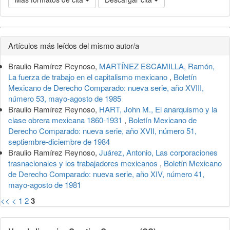
Detalles
Artículos más leídos del mismo autor/a
del
Braulio Ramírez Reynoso,
MARTÍNEZ ESCAMILLA, Ramón,
artículo
La fuerza de trabajo en el capitalismo mexicano
,
Boletín
Mexicano de Derecho Comparado: nueva serie, año XVIII,
número 53, mayo-agosto de 1985
Braulio Ramírez Reynoso,
HART, John M., El anarquismo y la
clase obrera mexicana 1860-1931
,
Boletín Mexicano de
Derecho Comparado: nueva serie, año XVII, número 51,
septiembre-diciembre de 1984
Braulio Ramírez Reynoso,
Juárez, Antonio, Las corporaciones
trasnacionales y los trabajadores mexicanos
,
Boletín Mexicano
de Derecho Comparado: nueva serie, año XIV, número 41,
mayo-agosto de 1981
<<
<
1
2
3