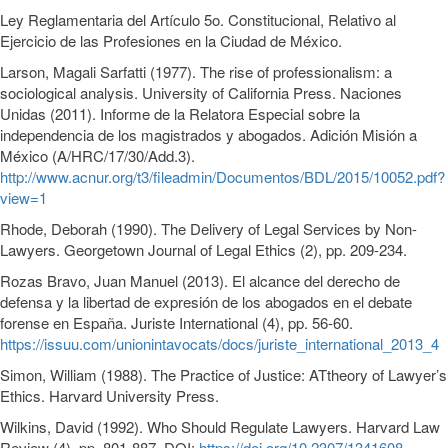
Ley Reglamentaria del Artículo 5o. Constitucional, Relativo al
Ejercicio de las Profesiones en la Ciudad de México.
Larson, Magali Sarfatti (1977). The rise of professionalism: a
sociological analysis. University of California Press. Naciones
Unidas (2011). Informe de la Relatora Especial sobre la
independencia de los magistrados y abogados. Adición Misión a
México (A/HRC/17/30/Add.3).
http://www.acnur.org/t3/fileadmin/Documentos/BDL/2015/10052.pdf?
view=1
Rhode, Deborah (1990). The Delivery of Legal Services by Non-
Lawyers. Georgetown Journal of Legal Ethics (2), pp. 209-234.
Rozas Bravo, Juan Manuel (2013). El alcance del derecho de
defensa y la libertad de expresión de los abogados en el debate
forense en España. Juriste International (4), pp. 56-60.
https://issuu.com/unionintavocats/docs/juriste_international_2013_4
Simon, William (1988). The Practice of Justice: ATtheory of Lawyer’s
Ethics. Harvard University Press.
Wilkins, David (1992). Who Should Regulate Lawyers. Harvard Law
Review (4), pp. 801-887. DOI:
https://doi.org/10.2307/1341608