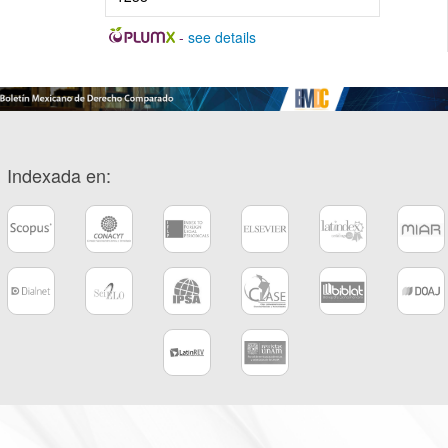
-
see details
Indexada en: