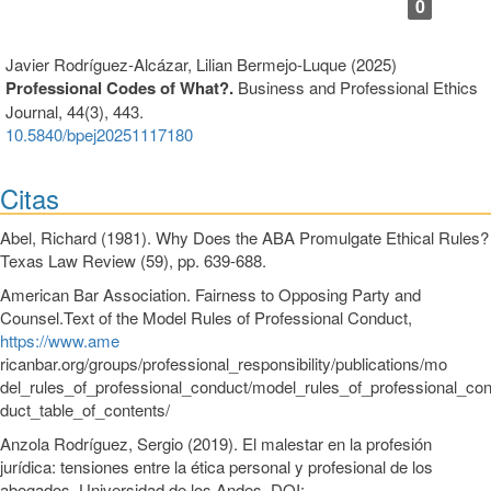
0
Javier Rodríguez-Alcázar, Lilian Bermejo-Luque (2025)
Professional Codes of What?.
Business and Professional Ethics
Journal,
44
(3),
443.
10.5840/bpej20251117180
Citas
Abel, Richard (1981). Why Does the ABA Promulgate Ethical Rules?
Texas Law Review (59), pp. 639-688.
American Bar Association. Fairness to Opposing Party and
Counsel.Text of the Model Rules of Professional Conduct,
https://www.ame
ricanbar.org/groups/professional_responsibility/publications/mo
del_rules_of_professional_conduct/model_rules_of_professional_co
duct_table_of_contents/
Anzola Rodríguez, Sergio (2019). El malestar en la profesión
jurídica: tensiones entre la ética personal y profesional de los
abogados. Universidad de los Andes. DOI: