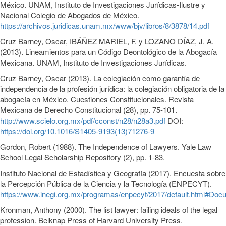
México. UNAM, Instituto de Investigaciones Jurídicas-Ilustre y
Nacional Colegio de Abogados de México.
https://archivos.juridicas.unam.mx/www/bjv/libros/8/3878/14.pdf
Cruz Barney, Oscar, IBÁÑEZ MARIEL, F. y LOZANO DÍAZ, J. A.
(2013). Lineamientos para un Código Deontológico de la Abogacía
Mexicana. UNAM, Instituto de Investigaciones Jurídicas.
Cruz Barney, Oscar (2013). La colegiación como garantía de
independencia de la profesión jurídica: la colegiación obligatoria de la
abogacía en México. Cuestiones Constitucionales. Revista
Mexicana de Derecho Constitucional (28), pp. 75-101.
http://www.scielo.org.mx/pdf/cconst/n28/n28a3.pdf
DOI:
https://doi.org/10.1016/S1405-9193(13)71276-9
Gordon, Robert (1988). The Independence of Lawyers. Yale Law
School Legal Scholarship Repository (2), pp. 1-83.
Instituto Nacional de Estadística y Geografía (2017). Encuesta sobre
la Percepción Pública de la Ciencia y la Tecnología (ENPECYT).
https://www.inegi.org.mx/programas/enpecyt/2017/default.html#Doc
Kronman, Anthony (2000). The list lawyer: failing ideals of the legal
profession. Belknap Press of Harvard University Press.