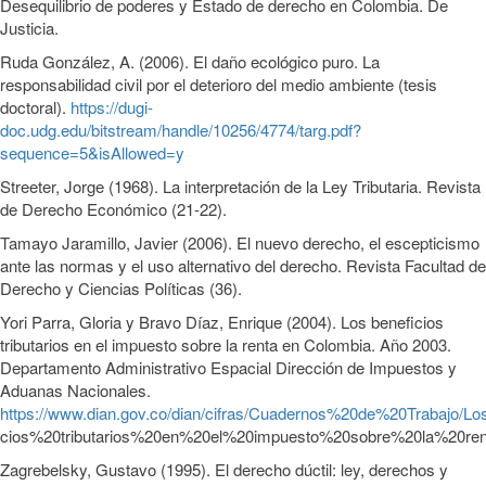
Desequilibrio de poderes y Estado de derecho en Colombia. De
Justicia.
Ruda González, A. (2006). El daño ecológico puro. La
responsabilidad civil por el deterioro del medio ambiente (tesis
doctoral).
https://dugi-
doc.udg.edu/bitstream/handle/10256/4774/targ.pdf?
sequence=5&isAllowed=y
Streeter, Jorge (1968). La interpretación de la Ley Tributaria. Revista
de Derecho Económico (21-22).
Tamayo Jaramillo, Javier (2006). El nuevo derecho, el escepticismo
ante las normas y el uso alternativo del derecho. Revista Facultad de
Derecho y Ciencias Políticas (36).
Yori Parra, Gloria y Bravo Díaz, Enrique (2004). Los beneficios
tributarios en el impuesto sobre la renta en Colombia. Año 2003.
Departamento Administrativo Espacial Dirección de Impuestos y
Aduanas Nacionales.
https://www.dian.gov.co/dian/cifras/Cuadernos%20de%20Trabajo/L
cios%20tributarios%20en%20el%20impuesto%20sobre%20la%20
Zagrebelsky, Gustavo (1995). El derecho dúctil: ley, derechos y