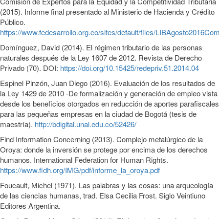
Comisión de Expertos para la Equidad y la Competitividad Tributaria
(2015). Informe final presentado al Ministerio de Hacienda y Crédito
Público.
https://www.fedesarrollo.org.co/sites/default/files/LIBAgosto2016Com
Domínguez, David (2014). El régimen tributario de las personas
naturales después de la Ley 1607 de 2012. Revista de Derecho
Privado (70). DOI:
https://doi.org/10.15425/redepriv.51.2014.04
Espinel Pinzón, Juan Diego (2016). Evaluación de los resultados de
la Ley 1429 de 2010 -De formalización y generación de empleo vista
desde los beneficios otorgados en reducción de aportes parafiscales
para las pequeñas empresas en la ciudad de Bogotá (tesis de
maestría).
http://bdigital.unal.edu.co/52426/
Find Information Concerning (2013). Complejo metalúrgico de la
Oroya: donde la inversión se protege por encima de los derechos
humanos. International Federation for Human Rights.
https://www.fidh.org/IMG/pdf/informe_la_oroya.pdf
Foucault, Michel (1971). Las palabras y las cosas: una arqueología
de las ciencias humanas, trad. Elsa Cecilia Frost. Siglo Veintiuno
Editores Argentina.