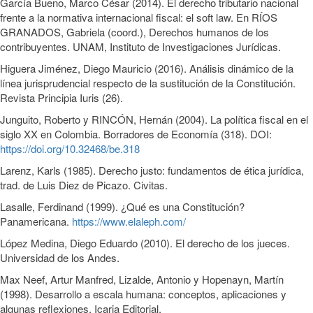
García Bueno, Marco César (2014). El derecho tributario nacional
frente a la normativa internacional fiscal: el soft law. En RÍOS
GRANADOS, Gabriela (coord.), Derechos humanos de los
contribuyentes. UNAM, Instituto de Investigaciones Jurídicas.
Higuera Jiménez, Diego Mauricio (2016). Análisis dinámico de la
línea jurisprudencial respecto de la sustitución de la Constitución.
Revista Principia Iuris (26).
Junguito, Roberto y RINCÓN, Hernán (2004). La política fiscal en el
siglo XX en Colombia. Borradores de Economía (318). DOI:
https://doi.org/10.32468/be.318
Larenz, Karls (1985). Derecho justo: fundamentos de ética jurídica,
trad. de Luis Diez de Picazo. Civitas.
Lasalle, Ferdinand (1999). ¿Qué es una Constitución?
Panamericana.
https://www.elaleph.com/
López Medina, Diego Eduardo (2010). El derecho de los jueces.
Universidad de los Andes.
Max Neef, Artur Manfred, Lizalde, Antonio y Hopenayn, Martín
(1998). Desarrollo a escala humana: conceptos, aplicaciones y
algunas reflexiones. Icaria Editorial.