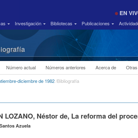
EN VI
icas
Investigación
Bibliotecas
Publicaciones
Activida
liografía
Número actual
Números anteriores
Acerca de
Otras
ptiembre-diciembre de 1982
/
Bibliografía
 LOZANO, Néstor de, La reforma del proces
 Santos Azuela