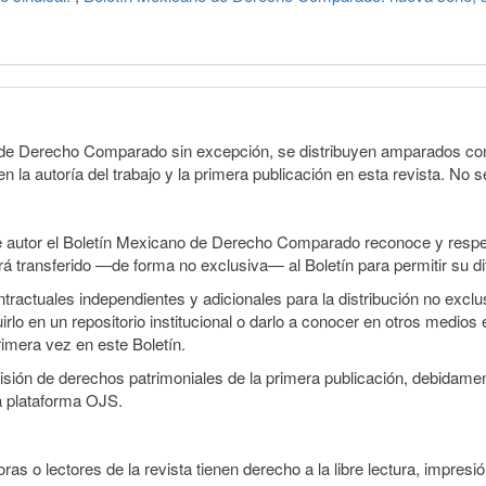
o de Derecho Comparado sin excepción, se distribuyen amparados con 
n la autoría del trabajo y la primera publicación en esta revista. No se
e autor el Boletín Mexicano de Derecho Comparado reconoce y respet
erá transferido —de forma no exclusiva— al Boletín para permitir su di
ractuales independientes y adicionales para la distribución no exclusi
o en un repositorio institucional o darlo a conocer en otros medios 
rimera vez en este Boletín.
smisión de derechos patrimoniales de la primera publicación, debidamen
a plataforma OJS.
ras o lectores de la revista tienen derecho a la libre lectura, impresió