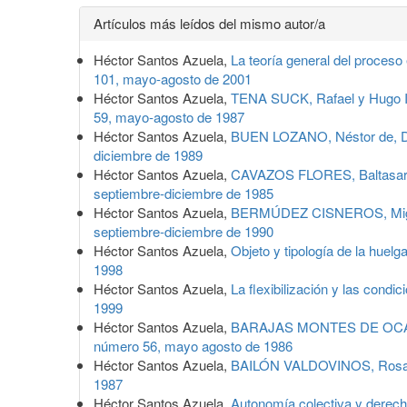
Detalles
Artículos más leídos del mismo autor/a
del
Héctor Santos Azuela,
La teoría general del proceso
artículo
101, mayo-agosto de 2001
Héctor Santos Azuela,
TENA SUCK, Rafael y Hugo I
59, mayo-agosto de 1987
Héctor Santos Azuela,
BUEN LOZANO, Néstor de, De
diciembre de 1989
Héctor Santos Azuela,
CAVAZOS FLORES, Baltasar, 
septiembre-diciembre de 1985
Héctor Santos Azuela,
BERMÚDEZ CISNEROS, Miguel
septiembre-diciembre de 1990
Héctor Santos Azuela,
Objeto y tipología de la huel
1998
Héctor Santos Azuela,
La flexibilización y las condi
1999
Héctor Santos Azuela,
BARAJAS MONTES DE OCA, Sa
número 56, mayo agosto de 1986
Héctor Santos Azuela,
BAILÓN VALDOVINOS, Rosalío
1987
Héctor Santos Azuela,
Autonomía colectiva y derech