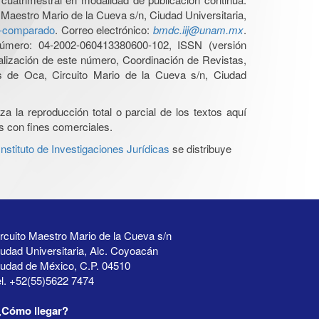
 Maestro Mario de la Cueva s/n, Ciudad Universitaria,
ho-comparado
. Correo electrónico:
bmdc.iij@unam.mx
.
úmero: 04-2002-060413380600-102, ISSN (versión
ualización de este número, Coordinación de Revistas,
s de Oca, Circuito Mario de la Cueva s/n, Ciudad
a la reproducción total o parcial de los textos aquí
os con fines comerciales.
stituto de Investigaciones Jurídicas
se distribuye
rcuito Maestro Mario de la Cueva s/n
udad Universitaria, Alc. Coyoacán
iudad de México, C.P. 04510
l. +52(55)5622 7474
¿Cómo llegar?