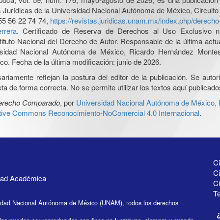
nes Jurídicas de la Universidad Nacional Autónoma de México, Circuito
55 56 22 74 74,
https://revistas.juridicas.unam.mx/index.php/derec
rrera
. Certificado de Reserva de Derechos al Uso Exclusivo n
tituto Nacional del Derecho de Autor. Responsable de la última act
iversidad Nacional Autónoma de México, Ricardo Hernández Monte
o. Fecha de la última modificación: junio de 2026.
iamente reflejan la postura del editor de la publicación. Se autoriz
a de forma correcta. No se permite utilizar los textos aquí publicad
Derecho Comparado
, por
Universidad Nacional Autónoma de México, In
ative Commons Reconocimiento-NoComercial 4.0 Internacional
.
Ci
Ci
idad Académica
C
Te
idad Nacional Autónoma de México (UNAM), todos los derechos