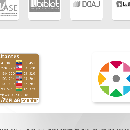
poca, vol. 59, núm. 176, mayo-agosto de 2026, es una publicación 