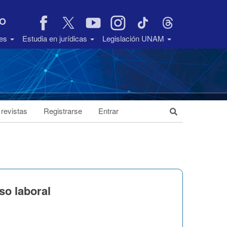
VO
des
Estudia en jurídicas
Legislación UNAM
 revistas
Registrarse
Entrar
o laboral