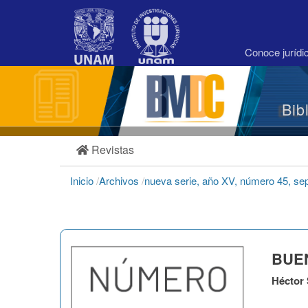
Navegación
principal
Contenido
principal
Conoce juríd
Barra
lateral
Bib
Revistas
Inicio
/
Archivos
/
nueva serie, año XV, número 45, se
BUEN
Héctor