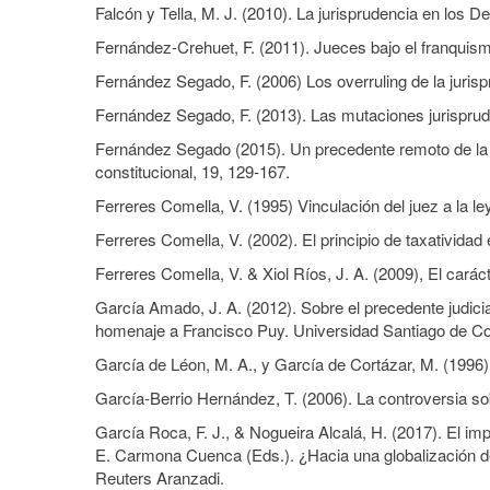
Falcón y Tella, M. J. (2010). La jurisprudencia en los 
Fernández-Crehuet, F. (2011). Jueces bajo el franquismo
Fernández Segado, F. (2006) Los overruling de la jurispr
Fernández Segado, F. (2013). Las mutaciones jurisprude
Fernández Segado (2015). Un precedente remoto de la jud
constitucional, 19, 129-167.
Ferreres Comella, V. (1995) Vinculación del juez a la le
Ferreres Comella, V. (2002). El principio de taxatividad 
Ferreres Comella, V. & Xiol Ríos, J. A. (2009), El carác
García Amado, J. A. (2012). Sobre el precedente judici
homenaje a Francisco Puy. Universidad Santiago de C
García de Léon, M. A., y García de Cortázar, M. (1996)
García-Berrio Hernández, T. (2006). La controversia so
García Roca, F. J., & Nogueira Alcalá, H. (2017). El im
E. Carmona Cuenca (Eds.). ¿Hacia una globalización de
Reuters Aranzadi.