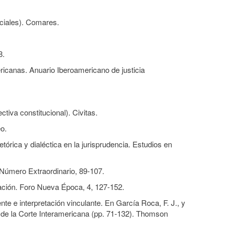
iciales). Comares.
8.
ericanas. Anuario Iberoamericano de justicia
ctiva constitucional). Civitas.
eo.
rica y dialéctica en la jurisprudencia. Estudios en
 Número Extraordinario, 89-107.
vación. Foro Nueva Época, 4, 127-152.
te e interpretación vinculante. En García Roca, F. J., y
 de la Corte Interamericana (pp. 71-132). Thomson