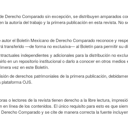
o de Derecho Comparado sin excepción, se distribuyen amparados con 
n la autoría del trabajo y la primera publicación en esta revista. No se
e autor el Boletín Mexicano de Derecho Comparado reconoce y respet
erá transferido —de forma no exclusiva— al Boletín para permitir su di
ractuales independientes y adicionales para la distribución no exclusi
o en un repositorio institucional o darlo a conocer en otros medios 
rimera vez en este Boletín.
smisión de derechos patrimoniales de la primera publicación, debidamen
a plataforma OJS.
ras o lectores de la revista tienen derecho a la libre lectura, impresió
 en línea de los contenidos. El único requisito para esto es que siem
e Derecho Comparado y se cite de manera correcta la fuente incluye