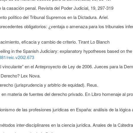
 la casación penal. Revista del Poder Judicial, 19, 297-319
to político del Tribunal Supremos en la Dictadura. Ariel.
 precedentes obligatorios: ¿ventaja o amenaza para los tribunales infe
acimiento, eficacia y cambio de criterio. Tirant Lo Blanch
ceiling in the Spanish Judiciary: explanatory hypotheses based on th
6381/reic.v20i2.673
al vinculante” en el Anteproyecto de Ley de 2006. Jueces para la Dem
el Derecho? Lex Nova.
erecho (jurisprudencia y arbitrio de equidad). Reus.
en materia de fuentes del derecho privado. En Libro homenaje al p
iacionismo de las profesiones jurídicas en España: análisis de la lógic
étodos inter-disciplinares en la ciencia jurídica. Anales de la Cátedr