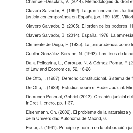
Champeil-Desplats, V. (2014). Méthodologies du droit et
Clavero Salvador, B. (1992). La gran innovación: Justic
justicia contemporánea en España (pp. 169-188). Vittor
Clavero Salvador, B. (2005). El orden de los poderes. Hi
Clavero Salvador, B. (2014). España, 1978. La amnesia
Clemente de Diego, F. (1925). La jurisprudencia como 
Cuéllar González-Serrano, N. (1993). Los fines de la ca
Dalla Pellegrina, L., Garoupa, N. & Gómez-Pomar, F. (20
of Law and Economics, 52, 16-28
De Otto, I. (1987). Derecho constitucional. Sistema de f
De Otto, I. (1989). Estudios sobre el Poder Judicial. Mini
Domench Pascual, Gabriel (2013). Creación judicial del
InDret 1, enero, pp. 1-37.
Eisenmann, Ch. (2002). El problema de la naturaleza y 
de la Universidad Autónoma de Madrid, 6.
Esser, J. (1961). Principio y norma en la elaboración ju