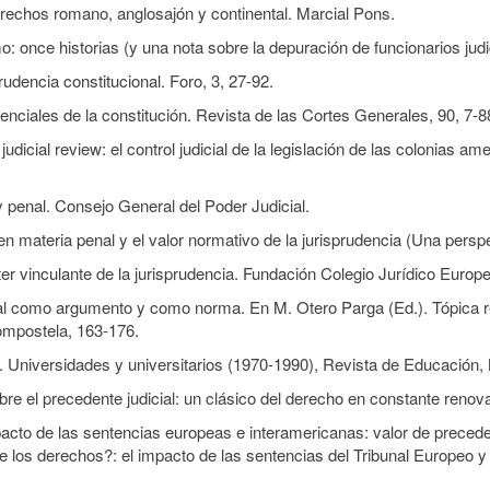
Derechos romano, anglosajón y continental. Marcial Pons.
: once historias (y una nota sobre la depuración de funcionarios jud
udencia constitucional. Foro, 3, 27-92.
nciales de la constitución. Revista de las Cortes Generales, 90, 7-8
icial review: el control judicial de la legislación de las colonias am
y penal. Consejo General del Poder Judicial.
en materia penal y el valor normativo de la jurisprudencia (Una perspe
ter vinculante de la jurisprudencia. Fundación Colegio Jurídico Europ
al como argumento y como norma. En M. Otero Parga (Ed.). Tópica retó
ompostela, 163-176.
. Universidades y universitarios (1970-1990), Revista de Educación,
bre el precedente judicial: un clásico del derecho en constante reno
pacto de las sentencias europeas e interamericanas: valor de preceden
 los derechos?: el impacto de las sentencias del Tribunal Europeo y