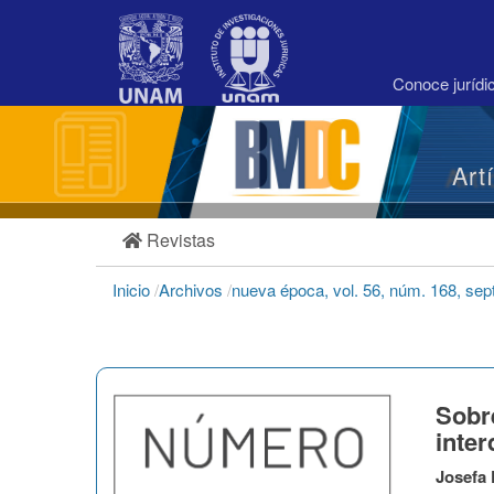
Navegación
principal
Contenido
principal
Conoce juríd
Barra
lateral
Art
Revistas
Inicio
/
Archivos
/
nueva época, vol. 56, núm. 168, se
Sobr
inter
Josefa 