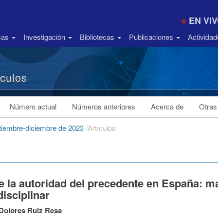
EN VI
icas
Investigación
Bibliotecas
Publicaciones
Activida
ículos
Número actual
Números anteriores
Acerca de
Otras
ptiembre-diciembre de 2023
/
Artículos
e la autoridad del precedente en España: m
disciplinar
Dolores Ruiz Resa