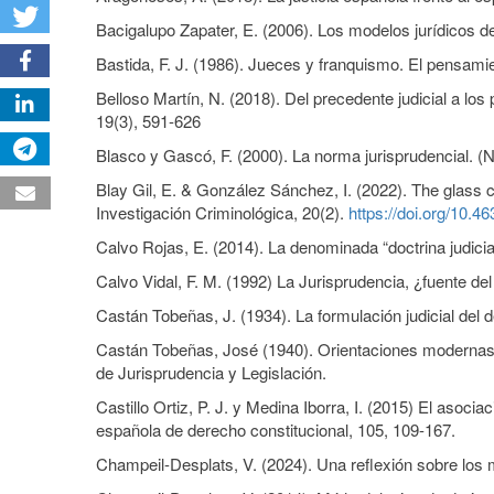
Bacigalupo Zapater, E. (2006). Los modelos jurídicos de
Bastida, F. J. (1986). Jueces y franquismo. El pensamien
Belloso Martín, N. (2018). Del precedente judicial a los
19(3), 591-626
Blasco y Gascó, F. (2000). La norma jurisprudencial. (N
Blay Gil, E. & González Sánchez, I. (2022). The glass 
Investigación Criminológica, 20(2).
https://doi.org/10.4
Calvo Rojas, E. (2014). La denominada “doctrina judici
Calvo Vidal, F. M. (1992) La Jurisprudencia, ¿fuente d
Castán Tobeñas, J. (1934). La formulación judicial del d
Castán Tobeñas, José (1940). Orientaciones modernas 
de Jurisprudencia y Legislación.
Castillo Ortiz, P. J. y Medina Iborra, I. (2015) El asoc
española de derecho constitucional, 105, 109-167.
Champeil-Desplats, V. (2024). Una reflexión sobre los m