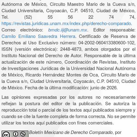
Autónoma de México, Circuito Maestro Mario de la Cueva s/n,
Ciudad Universitaria, Coyoacán, C.P. 04510, Ciudad de México,
Tel. (52) 55 56 22 74 74,
https://revistas.juridicas.unam.mx/index.php/derecho-comparado
.
Correo electrónico:
bmdc.iij@unam.mx
. Editor responsable:
Camilo Emiliano Saavedra Herrera
. Certificado de Reserva de
Derechos al Uso Exclusivo número: 04-2002-060413380600-102,
ISSN (versión electrónica): 2448-4873, ambos otorgados por el
Instituto Nacional del Derecho de Autor. Responsable de la última
actualización de este número, Coordinación de Revistas, Instituto
de Investigaciones Jurídicas de la Universidad Nacional Autónoma
de México, Ricardo Hernández Montes de Oca, Circuito Mario de
la Cueva s/n, Ciudad Universitaria, Coyoacán, C.P. 04510, Ciudad
de México. Fecha de la última modificación: junio de 2026.
Las opiniones expresadas por los autores no necesariamente
reflejan la postura del editor de la publicación. Se autoriza la
reproducción total o parcial de los textos aquí publicados siempre y
cuando se cite la fuente completa de forma correcta. No se permite
utilizar los textos aquí publicados con fines comerciales.
Boletín Mexicano de Derecho Comparado
, por