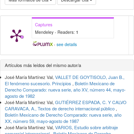
Captures
Mendeley - Readers:
1
-
see details
Detalles
Artículos más leídos del mismo autor/a
del
José María Martínez Val,
VALLET DE GOYTISOLO, Juan B.,
artículo
El fenómeno sucesorio. Principios
,
Boletín Mexicano de
Derecho Comparado: nueva serie, año XV, número 44, mayo-
agosto de 1982
José María Martínez Val,
GUTIÉRREZ ESPADA, C. Y CALVO
CARAVACA, A., Textos de derecho internacional público
,
Boletín Mexicano de Derecho Comparado: nueva serie, año
XX, número 59, mayo-agosto de 1987
José María Martínez Val,
VARIOS, Estudio sobre arbitraje
comercial internacional
,
Boletín Mexicano de Derecho