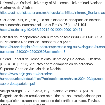
University of Oxford; University of Minnesota; Universidad Nacional
Autónoma de México.
https://odim.juridicas.unam.mx/sites/default/files/Informe_Sentencia
Sferrazza Taibi, P. (2019). La definición de la desaparición forzada
en el derecho internacional. Ius et Praxis, 25(1), 131-194.
https://dx.doi.org/10.4067/S0718-00122019000100131
Solicitud de transparencia con número de folio 330030422001369 a
la Plataforma Nacional de Transparencia (2023).
https://buscador.plataformadetransparencia.org.mx/web/guest/busca
buscador=330030423003269&coleccion=5
Unidad General de Conocimiento Científico y Derechos Humanos
[UGCCDH] (2023). Apuntes sobre desaparición de personas.
Suprema Corte de Justicia de la Nación.
https://www.scjn.gob.mx/derechos-
humanos/sites/default/files/Publicaciones/archivos/2024-02/apuntes-
sobre-desaparicion.pdf
Vallejo Arango, D. A., Chala, F. y Palacios Valencia, Y. (2019).
Diagnóstico de los resultados obtenidos en las investigaciones por
desaparición forzada en el contexto del conflicto armado. Revista