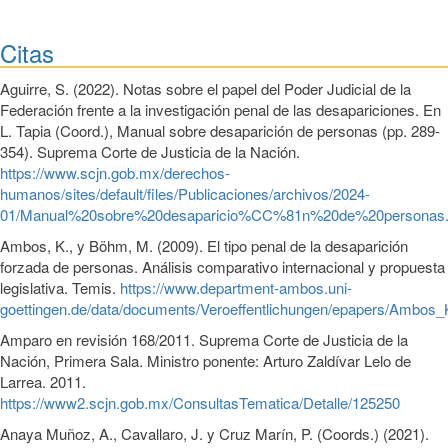
Citas
Aguirre, S. (2022). Notas sobre el papel del Poder Judicial de la
Federación frente a la investigación penal de las desapariciones. En
L. Tapia (Coord.), Manual sobre desaparición de personas (pp. 289-
354). Suprema Corte de Justicia de la Nación.
https://www.scjn.gob.mx/derechos-
humanos/sites/default/files/Publicaciones/archivos/2024-
01/Manual%20sobre%20desaparicio%CC%81n%20de%20personas.
Ambos, K., y Böhm, M. (2009). El tipo penal de la desaparición
forzada de personas. Análisis comparativo internacional y propuesta
legislativa. Temis.
https://www.department-ambos.uni-
goettingen.de/data/documents/Veroeffentlichungen/epapers/Ambo
Amparo en revisión 168/2011. Suprema Corte de Justicia de la
Nación, Primera Sala. Ministro ponente: Arturo Zaldívar Lelo de
Larrea. 2011.
https://www2.scjn.gob.mx/ConsultasTematica/Detalle/125250
Anaya Muñoz, A., Cavallaro, J. y Cruz Marín, P. (Coords.) (2021).