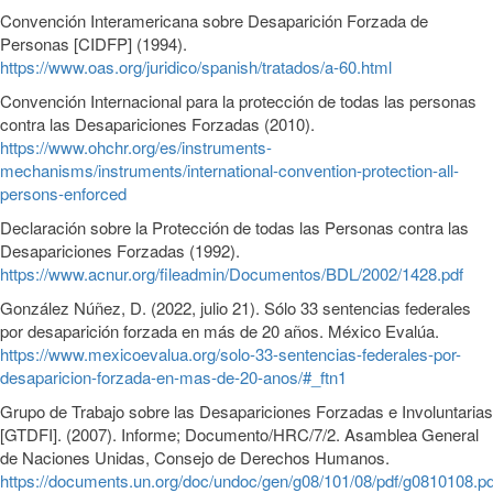
Convención Interamericana sobre Desaparición Forzada de
Personas [CIDFP] (1994).
https://www.oas.org/juridico/spanish/tratados/a-60.html
Convención Internacional para la protección de todas las personas
contra las Desapariciones Forzadas (2010).
https://www.ohchr.org/es/instruments-
mechanisms/instruments/international-convention-protection-all-
persons-enforced
Declaración sobre la Protección de todas las Personas contra las
Desapariciones Forzadas (1992).
https://www.acnur.org/fileadmin/Documentos/BDL/2002/1428.pdf
González Núñez, D. (2022, julio 21). Sólo 33 sentencias federales
por desaparición forzada en más de 20 años. México Evalúa.
https://www.mexicoevalua.org/solo-33-sentencias-federales-por-
desaparicion-forzada-en-mas-de-20-anos/#_ftn1
Grupo de Trabajo sobre las Desapariciones Forzadas e Involuntarias
[GTDFI]. (2007). Informe; Documento/HRC/7/2. Asamblea General
de Naciones Unidas, Consejo de Derechos Humanos.
https://documents.un.org/doc/undoc/gen/g08/101/08/pdf/g0810108.p