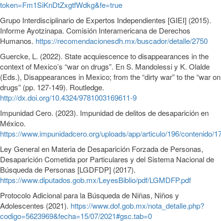
token=Fm1SiKnDtZxgtfWdkg&fe=true
Grupo Interdisciplinario de Expertos Independientes [GIEI] (2015).
Informe Ayotzinapa. Comisión Interamericana de Derechos
Humanos.
https://recomendacionesdh.mx/buscador/detalle/2750
Guercke, L. (2022). State acquiescence to disappearances in the
context of Mexico’s “war on drugs”. En S. Mandolessi y K. Olalde
(Eds.), Disappearances in Mexico; from the “dirty war” to the “war on
drugs” (pp. 127-149). Routledge.
http://dx.doi.org/10.4324/9781003169611-9
Impunidad Cero. (2023). Impunidad de delitos de desaparición en
México.
https://www.impunidadcero.org/uploads/app/articulo/196/contenido/
Ley General en Materia de Desaparición Forzada de Personas,
Desaparición Cometida por Particulares y del Sistema Nacional de
Búsqueda de Personas [LGDFDP] (2017).
https://www.diputados.gob.mx/LeyesBiblio/pdf/LGMDFP.pdf
Protocolo Adicional para la Búsqueda de Niñas, Niños y
Adolescentes (2021).
https://www.dof.gob.mx/nota_detalle.php?
codigo=5623969&fecha=15/07/2021#gsc.tab=0