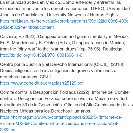
La impunidad activa en México. Cómo entender y enfrentar las
violaciones masivas a los derechos humanos. ITESO; Universidad
Jesuita de Guadalajara; University Network of Human Rights.
https://rei.iteso.mx/server/api/core/bitstreams/69e122fd-83d6-433c-
ad3c-b8024e44bdaf/content
Calveiro, P. (2022). Disappearance and governmentality in México.
En S. Mandolessi y K. Olalde (Eds.), Disappearances in Mexico;
from the “dirty war” to the “war on drugs” (pp. 75-96). Routledge.
http://dx.doi.org/10.4324/9781003169611-6
Centro por la Justicia y el Derecho Internacional [CEJIL]. (2010).
Debida diligencia en la investigación de graves violaciones a
derechos humanos. CEJIL.
https://www.corteidh.or.cr/tablas/r25129.pdf
Comité contra la Desaparición Forzada (2022). Informe del Comité
contra la Desaparición Forzada sobre su visita a México en virtud
del artículo 33 de la Convención. Oficina del Alto Comisionado de las
Naciones Unidas para los Derechos Humanos.
https://hchr.org.mx/wp/wp-content/uploads/2022/04/Informe-de-
visita-a-MX-del-Comite-contra-la-Desaparicion-Forzada-abril-
2022.pdf