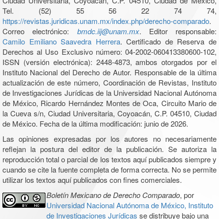
Ciudad Universitaria, Coyoacán, C.P. 04510, Ciudad de México,
Tel. (52) 55 56 22 74 74,
https://revistas.juridicas.unam.mx/index.php/derecho-comparado
.
Correo electrónico:
bmdc.iij@unam.mx
. Editor responsable:
Camilo Emiliano Saavedra Herrera
. Certificado de Reserva de
Derechos al Uso Exclusivo número: 04-2002-060413380600-102,
ISSN (versión electrónica): 2448-4873, ambos otorgados por el
Instituto Nacional del Derecho de Autor. Responsable de la última
actualización de este número, Coordinación de Revistas, Instituto
de Investigaciones Jurídicas de la Universidad Nacional Autónoma
de México, Ricardo Hernández Montes de Oca, Circuito Mario de
la Cueva s/n, Ciudad Universitaria, Coyoacán, C.P. 04510, Ciudad
de México. Fecha de la última modificación: junio de 2026.
Las opiniones expresadas por los autores no necesariamente
reflejan la postura del editor de la publicación. Se autoriza la
reproducción total o parcial de los textos aquí publicados siempre y
cuando se cite la fuente completa de forma correcta. No se permite
utilizar los textos aquí publicados con fines comerciales.
Boletín Mexicano de Derecho Comparado
, por
Universidad Nacional Autónoma de México, Instituto
de Investigaciones Jurídicas
se distribuye bajo una