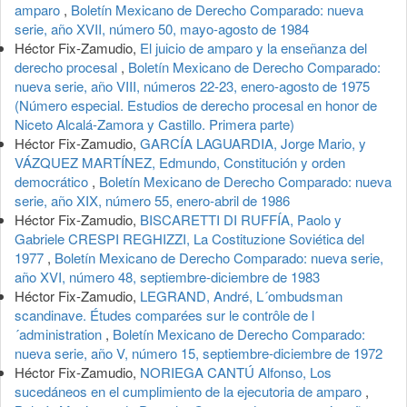
amparo
,
Boletín Mexicano de Derecho Comparado: nueva
serie, año XVII, número 50, mayo-agosto de 1984
Héctor Fix-Zamudio,
El juicio de amparo y la enseñanza del
derecho procesal
,
Boletín Mexicano de Derecho Comparado:
nueva serie, año VIII, números 22-23, enero-agosto de 1975
(Número especial. Estudios de derecho procesal en honor de
Niceto Alcalá-Zamora y Castillo. Primera parte)
Héctor Fix-Zamudio,
GARCÍA LAGUARDIA, Jorge Mario, y
VÁZQUEZ MARTÍNEZ, Edmundo, Constitución y orden
democrático
,
Boletín Mexicano de Derecho Comparado: nueva
serie, año XIX, número 55, enero-abril de 1986
Héctor Fix-Zamudio,
BISCARETTI DI RUFFÍA, Paolo y
Gabriele CRESPI REGHIZZI, La Costituzione Soviética del
1977
,
Boletín Mexicano de Derecho Comparado: nueva serie,
año XVI, número 48, septiembre-diciembre de 1983
Héctor Fix-Zamudio,
LEGRAND, André, L´ombudsman
scandinave. Études comparées sur le contrôle de l
´administration
,
Boletín Mexicano de Derecho Comparado:
nueva serie, año V, número 15, septiembre-diciembre de 1972
Héctor Fix-Zamudio,
NORIEGA CANTÚ Alfonso, Los
sucedáneos en el cumplimiento de la ejecutoria de amparo
,