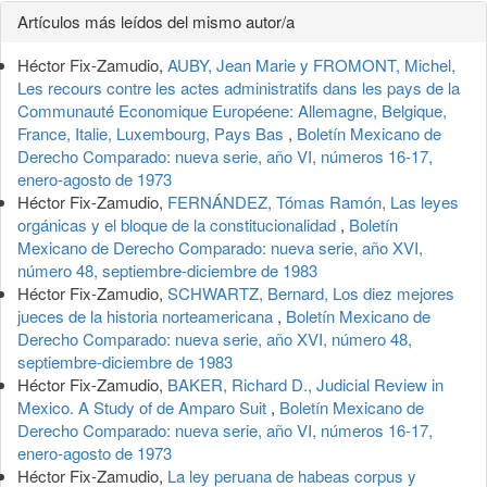
Detalles
Artículos más leídos del mismo autor/a
del
Héctor Fix-Zamudio,
AUBY, Jean Marie y FROMONT, Michel,
artículo
Les recours contre les actes administratifs dans les pays de la
Communauté Economique Européene: Allemagne, Belgique,
France, Italie, Luxembourg, Pays Bas
,
Boletín Mexicano de
Derecho Comparado: nueva serie, año VI, números 16-17,
enero-agosto de 1973
Héctor Fix-Zamudio,
FERNÁNDEZ, Tómas Ramón, Las leyes
orgánicas y el bloque de la constitucionalidad
,
Boletín
Mexicano de Derecho Comparado: nueva serie, año XVI,
número 48, septiembre-diciembre de 1983
Héctor Fix-Zamudio,
SCHWARTZ, Bernard, Los diez mejores
jueces de la historia norteamericana
,
Boletín Mexicano de
Derecho Comparado: nueva serie, año XVI, número 48,
septiembre-diciembre de 1983
Héctor Fix-Zamudio,
BAKER, Richard D., Judicial Review in
Mexico. A Study of de Amparo Suit
,
Boletín Mexicano de
Derecho Comparado: nueva serie, año VI, números 16-17,
enero-agosto de 1973
Héctor Fix-Zamudio,
La ley peruana de habeas corpus y