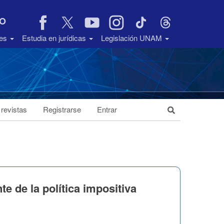
VO
des
Estudia en jurídicas
Legislación UNAM
 revistas
Registrarse
Entrar
te de la política impositiva