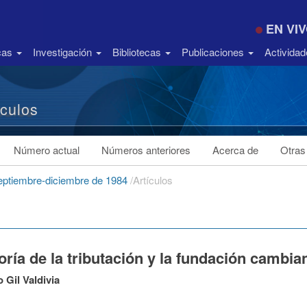
EN VI
icas
Investigación
Bibliotecas
Publicaciones
Activida
ículos
Número actual
Números anteriores
Acerca de
Otras
septiembre-diciembre de 1984
/
Artículos
oría de la tributación y la fundación cambian
 Gil Valdivia