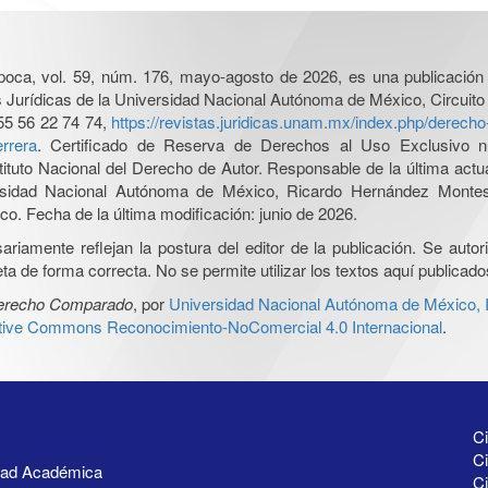
poca, vol. 59, núm. 176, mayo-agosto de 2026, es una publicación 
nes Jurídicas de la Universidad Nacional Autónoma de México, Circuito
55 56 22 74 74,
https://revistas.juridicas.unam.mx/index.php/derec
rrera
. Certificado de Reserva de Derechos al Uso Exclusivo n
tituto Nacional del Derecho de Autor. Responsable de la última act
iversidad Nacional Autónoma de México, Ricardo Hernández Monte
o. Fecha de la última modificación: junio de 2026.
iamente reflejan la postura del editor de la publicación. Se autoriz
a de forma correcta. No se permite utilizar los textos aquí publicad
Derecho Comparado
, por
Universidad Nacional Autónoma de México, In
ative Commons Reconocimiento-NoComercial 4.0 Internacional
.
Ci
Ci
idad Académica
C