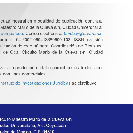
cuatrimestral en modalidad de publicación continua.
 Maestro Mario de la Cueva s/n, Ciudad Universitaria,
ho-comparado
. Correo electrónico:
bmdc.iij@unam.mx
.
úmero: 04-2002-060413380600-102, ISSN (versión
ualización de este número, Coordinación de Revistas,
s de Oca, Circuito Mario de la Cueva s/n, Ciudad
a la reproducción total o parcial de los textos aquí
os con fines comerciales.
stituto de Investigaciones Jurídicas
se distribuye
rcuito Maestro Mario de la Cueva s/n
udad Universitaria, Alc. Coyoacán
iudad de México, C.P. 04510