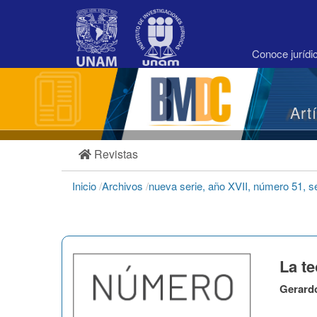
Navegación
principal
Contenido
principal
Conoce juríd
Barra
lateral
Art
Revistas
Inicio
/
Archivos
/
nueva serie, año XVII, número 51, 
La te
Gerardo