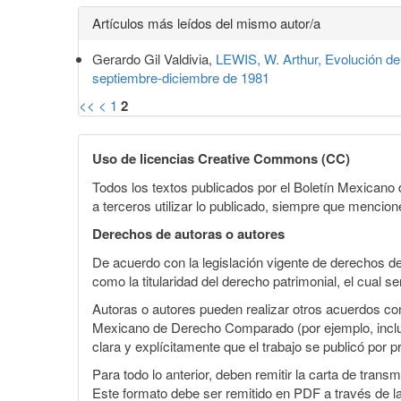
Detalles
Artículos más leídos del mismo autor/a
del
Gerardo Gil Valdivia,
LEWIS, W. Arthur, Evolución de
artículo
septiembre-diciembre de 1981
<<
<
1
2
Uso de licencias Creative Commons (CC)
Todos los textos publicados por el Boletín Mexican
a terceros utilizar lo publicado, siempre que mencione
Derechos de autoras o autores
De acuerdo con la legislación vigente de derechos d
como la titularidad del derecho patrimonial, el cual s
Autoras o autores pueden realizar otros acuerdos cont
Mexicano de Derecho Comparado (por ejemplo, incluirl
clara y explícitamente que el trabajo se publicó por p
Para todo lo anterior, deben remitir la carta de tran
Este formato debe ser remitido en PDF a través de l