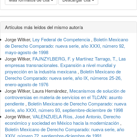
Detalles
Artículos más leídos del mismo autor/a
del
Jorge Witker,
Ley Federal de Competencia
,
Boletín Mexicano
artículo
de Derecho Comparado: nueva serie, año XXXI, número 92,
mayo-agosto de 1998
Jorge Witker,
FAJNZYLBERG, F. y Martínez Tarrago, T., Las
empresas transnacionales. Expansión a nivel mundial y
proyección en la industria mexicana
,
Boletín Mexicano de
Derecho Comparado: nueva serie, año IX, números 25-26,
enero-agosto de 1976
Jorge Witker, Laura Hernández,
Mecanismos de solución de
controversias en materia de servicios en el TLCAN: asunto
pendiente
,
Boletín Mexicano de Derecho Comparado: nueva
serie, año XXXI, número 93, septiembre-diciembre de 1998
Jorge Witker,
VALENZUELA Ríos, José Antonio, Derecho
económico y sociedad en México hacia la modernización
,
Boletín Mexicano de Derecho Comparado: nueva serie, año
XXIV, número 72, septiembre-diciembre de 1991