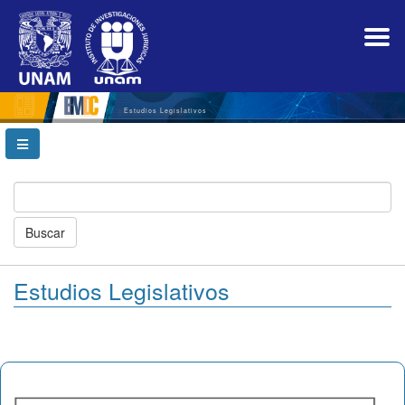
Navegación
principal
Contenido
principal
Barra
lateral
Estudios Legislativos
Buscar
Estudios Legislativos