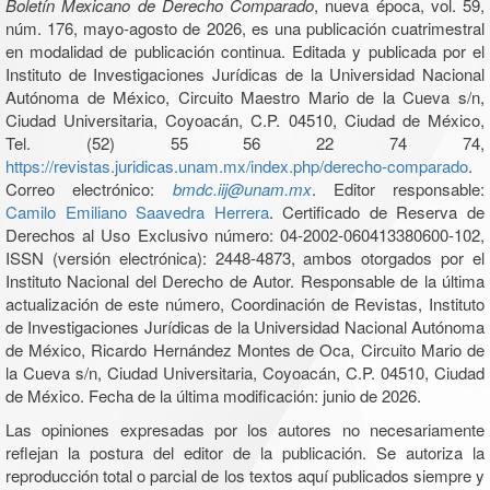
Boletín Mexicano de Derecho Comparado
, nueva época, vol. 59,
núm. 176, mayo-agosto de 2026, es una publicación cuatrimestral
en modalidad de publicación continua. Editada y publicada por el
Instituto de Investigaciones Jurídicas de la Universidad Nacional
Autónoma de México, Circuito Maestro Mario de la Cueva s/n,
Ciudad Universitaria, Coyoacán, C.P. 04510, Ciudad de México,
Tel. (52) 55 56 22 74 74,
https://revistas.juridicas.unam.mx/index.php/derecho-comparado
.
Correo electrónico:
bmdc.iij@unam.mx
. Editor responsable:
Camilo Emiliano Saavedra Herrera
. Certificado de Reserva de
Derechos al Uso Exclusivo número: 04-2002-060413380600-102,
ISSN (versión electrónica): 2448-4873, ambos otorgados por el
Instituto Nacional del Derecho de Autor. Responsable de la última
actualización de este número, Coordinación de Revistas, Instituto
de Investigaciones Jurídicas de la Universidad Nacional Autónoma
de México, Ricardo Hernández Montes de Oca, Circuito Mario de
la Cueva s/n, Ciudad Universitaria, Coyoacán, C.P. 04510, Ciudad
de México. Fecha de la última modificación: junio de 2026.
Las opiniones expresadas por los autores no necesariamente
reflejan la postura del editor de la publicación. Se autoriza la
reproducción total o parcial de los textos aquí publicados siempre y