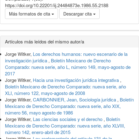
https://doi.org/10.22201/iij.24484873e.1986.55.2188
Más formatos de cita
Descargar cita
Detalles
Artículos más leídos del mismo autor/a
del
Jorge Witker,
Los derechos humanos: nuevo escenario de la
artículo
investigación jurídica
,
Boletín Mexicano de Derecho
Comparado: nueva serie, año L, número 149, mayo-agosto de
2017
Jorge Witker,
Hacia una investigación jurídica integrativa
,
Boletín Mexicano de Derecho Comparado: nueva serie, año
XLI, número 122, mayo-agosto de 2008
Jorge Witker,
CARBONNIER, Jean, Sociología jurídica
,
Boletín
Mexicano de Derecho Comparado: nueva serie, año XIX,
número 56, mayo agosto de 1986
Jorge Witker,
Las ciencias sociales y el derecho
,
Boletín
Mexicano de Derecho Comparado: nueva serie, año XLVIII,
número 142, enero-abril de 2015
Jorge Witker,
Ley reglamentaria del artículo 131 de la