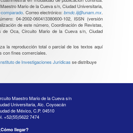
 Maestro Mario de la Cueva s/n, Ciudad Universitaria,
ho-comparado
. Correo electrónico:
bmdc.iij@unam.mx
.
úmero: 04-2002-060413380600-102, ISSN (versión
ualización de este número, Coordinación de Revistas,
s de Oca, Circuito Mario de la Cueva s/n, Ciudad
a la reproducción total o parcial de los textos aquí
os con fines comerciales.
stituto de Investigaciones Jurídicas
se distribuye
rcuito Maestro Mario de la Cueva s/n
udad Universitaria, Alc. Coyoacán
iudad de México, C.P. 04510
l. +52(55)5622 7474
¿Cómo llegar?