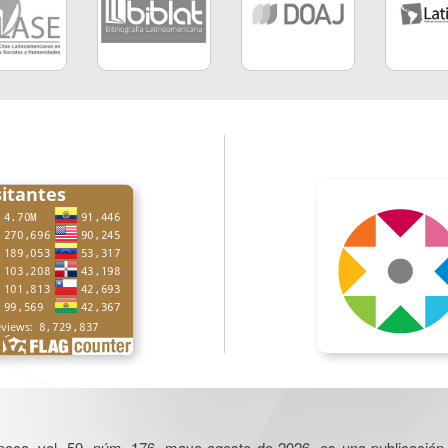
poca, vol. 59, núm. 176, mayo-agosto de 2026, es una publicación 