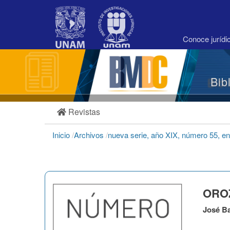
Navegación
principal
Contenido
principal
Conoce juríd
Barra
lateral
Bib
Revistas
Inicio
/
Archivos
/
nueva serie, año XIX, número 55, en
OROZ
José B