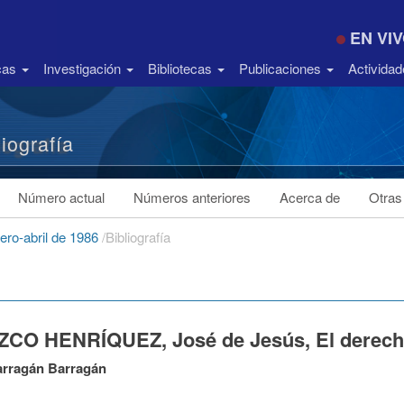
EN VI
icas
Investigación
Bibliotecas
Publicaciones
Activida
liografía
Número actual
Números anteriores
Acerca de
Otras
ero-abril de 1986
/
Bibliografía
CO HENRÍQUEZ, José de Jesús, El derecho 
arragán Barragán