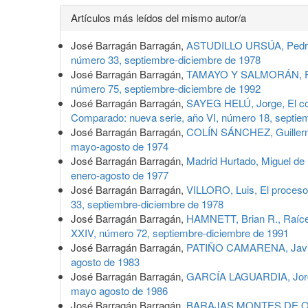
Detalles
Artículos más leídos del mismo autor/a
del
José Barragán Barragán,
ASTUDILLO URSÚA, Pedro, 
artículo
número 33, septiembre-diciembre de 1978
José Barragán Barragán,
TAMAYO Y SALMORÁN, Rolan
número 75, septiembre-diciembre de 1992
José Barragán Barragán,
SAYEG HELÚ, Jorge, El con
Comparado: nueva serie, año VI, número 18, septie
José Barragán Barragán,
COLÍN SÁNCHEZ, Guillermo,
mayo-agosto de 1974
José Barragán Barragán,
Madrid Hurtado, Miguel de 
enero-agosto de 1977
José Barragán Barragán,
VILLORO, Luis, El proceso 
33, septiembre-diciembre de 1978
José Barragán Barragán,
HAMNETT, Brian R., Raíces
XXIV, número 72, septiembre-diciembre de 1991
José Barragán Barragán,
PATIÑO CAMARENA, Javier, 
agosto de 1983
José Barragán Barragán,
GARCÍA LAGUARDIA, Jorge 
mayo agosto de 1986
José Barragán Barragán,
BARAJAS MONTES DE OCA, 