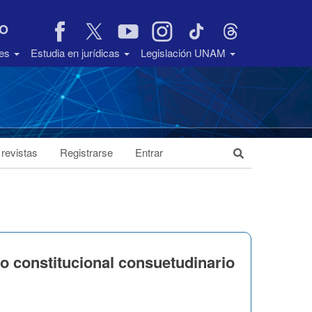
VO
des
Estudia en jurídicas
Legislación UNAM
 revistas
Registrarse
Entrar
constitucional consuetudinario