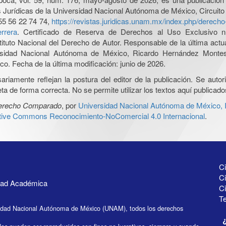
nes Jurídicas de la Universidad Nacional Autónoma de México, Circuito
55 56 22 74 74,
https://revistas.juridicas.unam.mx/index.php/derec
rrera
. Certificado de Reserva de Derechos al Uso Exclusivo n
tituto Nacional del Derecho de Autor. Responsable de la última act
iversidad Nacional Autónoma de México, Ricardo Hernández Monte
o. Fecha de la última modificación: junio de 2026.
iamente reflejan la postura del editor de la publicación. Se autoriz
a de forma correcta. No se permite utilizar los textos aquí publicad
Derecho Comparado
, por
Universidad Nacional Autónoma de México, In
ative Commons Reconocimiento-NoComercial 4.0 Internacional
.
Ci
Ci
idad Académica
C
Te
idad Nacional Autónoma de México (UNAM), todos los derechos