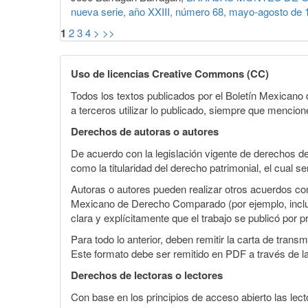
nueva serie, año XXIII, número 68, mayo-agosto de 
1
2
3
4
>
>>
Uso de licencias Creative Commons (CC)
Todos los textos publicados por el Boletín Mexican
a terceros utilizar lo publicado, siempre que mencione
Derechos de autoras o autores
De acuerdo con la legislación vigente de derechos d
como la titularidad del derecho patrimonial, el cual s
Autoras o autores pueden realizar otros acuerdos cont
Mexicano de Derecho Comparado (por ejemplo, incluirl
clara y explícitamente que el trabajo se publicó por p
Para todo lo anterior, deben remitir la carta de tran
Este formato debe ser remitido en PDF a través de l
Derechos de lectoras o lectores
Con base en los principios de acceso abierto las lecto