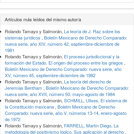
Detalles
Artículos más leídos del mismo autor/a
del
Rolando Tamayo y Salmorán,
La teoría de J. Raz sobre los
artículo
sistemas jurídicos
,
Boletín Mexicano de Derecho Comparado:
nueva serie, año XIV, número 42, septiembre-diciembre de
1981
Rolando Tamayo y Salmorán,
El proceso jurisdiccional y la
formación del Estado. El origen del proceso entre los griegos
,
Boletín Mexicano de Derecho Comparado: nueva serie, año
XV, número 45, septiembre-diciembre de 1982
Rolando Tamayo y Salmorán,
La teoría del derecho de
Jeremías Bentham
,
Boletín Mexicano de Derecho Comparado:
nueva serie, año XVII, número 50, mayo-agosto de 1984
Rolando Tamayo y Salmorán,
SCHMILL, Ulises, El sistema de
la Constitución mexicana
,
Boletín Mexicano de Derecho
Comparado: nueva serie, año V, números 13-14, enero-agosto
de 1972
Rolando Tamayo y Salmorán,
FARRELL, Martín Diego, La
metodología del positivismo lógico. Sus aplicación al derecho
,