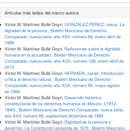
Detalles
Artículos más leídos del mismo autor/a
del
Víctor M. Martínez Bullé Goyri,
GONZÁLEZ PÉREZ, Jesús, La
artículo
dignidad de la persona
,
Boletín Mexicano de Derecho
Comparado: nueva serie, año XXII, número 64, enero-abril de
1989
Víctor M. Martínez Bullé Goyri,
Reflexiones sobre la dignidad
humana en la actualidad
,
Boletín Mexicano de Derecho
Comparado: nueva serie, año XLVI, número 136, enero-abril de
2013
Víctor M. Martínez Bullé Goyri,
HERVADA, Javier, Introducción
crítica al derecho natural
,
Boletín Mexicano de Derecho
Comparado: nueva serie, año XVII, número 50, mayo-agosto
de 1984
Víctor M. Martínez Bullé Goyri,
Desarrollo histórico-
constitucional de los derechos humanos en México. I(1812-
1840)
,
Boletín Mexicano de Derecho Comparado: nueva serie,
año XXII, número 66, septiembre-diciembre de 1989
Víctor M. Martínez Bullé Goyri,
Dignidad de la persona y
derechos. La Constitución española de 1978
,
Boletín Mexicano